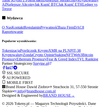
Tanie Krypto z Potencjałem
Najlepsze Memecoiny
Kryptowaluty
AI
Najlepsze Altcoiny
Jak Kupić BTC
Jak Kupić ETH
Ledger vs
Trezor
🏢
Wydawca
O Nas
Kontakt
Regulamin
Prywatność
Baza Firm
DAC8
Raportowanie
Popularne wyszukiwania:
Tokenizacja
Przelicznik Krypto
XMR na PLN
PIT-38
Kryptowaluty
ZondaCrypto Opinie
Staking
NFT
Web3
Bitcoin
Prognozy
Ethereum Prognozy
Fear & Greed Index
TVL Ranking
Partner Strategiczny:
Sprytne.pl
SSL SECURE
AI POWERED
MOBILE FIRST
🏢
Brand House Dawid Ziobro
•
Strachocin 31, 57-550 Stronie
Śląskie
•
info@brandhouse.com.pl
Designed & Engineered by
BRAND HOUSE
→
©
2026
Tokeny.pl — Magazyn Technologii Przyszłości. Dane