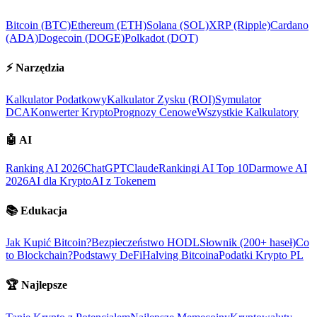
Bitcoin (BTC)
Ethereum (ETH)
Solana (SOL)
XRP (Ripple)
Cardano
(ADA)
Dogecoin (DOGE)
Polkadot (DOT)
⚡
Narzędzia
Kalkulator Podatkowy
Kalkulator Zysku (ROI)
Symulator
DCA
Konwerter Krypto
Prognozy Cenowe
Wszystkie Kalkulatory
🤖
AI
Ranking AI 2026
ChatGPT
Claude
Rankingi AI Top 10
Darmowe AI
2026
AI dla Krypto
AI z Tokenem
📚
Edukacja
Jak Kupić Bitcoin?
Bezpieczeństwo HODL
Słownik (200+ haseł)
Co
to Blockchain?
Podstawy DeFi
Halving Bitcoina
Podatki Krypto PL
🏆
Najlepsze