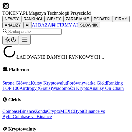
TOKENY.PL
Magazyn Technologii Przyszłości
NEWSY
RANKINGI
GIEŁDY
ZARABIANIE
PODATKI
FIRMY
AI BAZA
🏢 FIRMY AI
ANALIZY
AI
SŁOWNIK
ŁADOWANIE DANYCH RYNKOWYCH...
🏛️
Platforma
Strona Główna
Kursy Kryptowalut
Porównywarka Giełd
Ranking
TOP 100
Airdropy (Gratis)
Wiadomości Krypto
Analizy On-Chain
💱
Giełdy
Coinbase
Binance
ZondaCrypto
MEXC
Bybit
Binance vs
Bybit
Coinbase vs Binance
🪙
Kryptowaluty