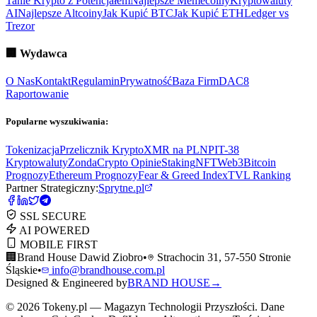
Tanie Krypto z Potencjałem
Najlepsze Memecoiny
Kryptowaluty
AI
Najlepsze Altcoiny
Jak Kupić BTC
Jak Kupić ETH
Ledger vs
Trezor
🏢
Wydawca
O Nas
Kontakt
Regulamin
Prywatność
Baza Firm
DAC8
Raportowanie
Popularne wyszukiwania:
Tokenizacja
Przelicznik Krypto
XMR na PLN
PIT-38
Kryptowaluty
ZondaCrypto Opinie
Staking
NFT
Web3
Bitcoin
Prognozy
Ethereum Prognozy
Fear & Greed Index
TVL Ranking
Partner Strategiczny:
Sprytne.pl
SSL SECURE
AI POWERED
MOBILE FIRST
🏢
Brand House Dawid Ziobro
•
Strachocin 31, 57-550 Stronie
Śląskie
•
info@brandhouse.com.pl
Designed & Engineered by
BRAND HOUSE
→
©
2026
Tokeny.pl — Magazyn Technologii Przyszłości. Dane