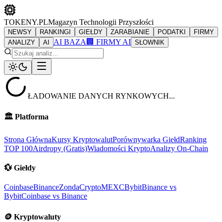
TOKENY.PL
Magazyn Technologii Przyszłości
NEWSY
RANKINGI
GIEŁDY
ZARABIANIE
PODATKI
FIRMY
AI BAZA
🏢 FIRMY AI
ANALIZY
AI
SŁOWNIK
ŁADOWANIE DANYCH RYNKOWYCH...
🏛️
Platforma
Strona Główna
Kursy Kryptowalut
Porównywarka Giełd
Ranking
TOP 100
Airdropy (Gratis)
Wiadomości Krypto
Analizy On-Chain
💱
Giełdy
Coinbase
Binance
ZondaCrypto
MEXC
Bybit
Binance vs
Bybit
Coinbase vs Binance
🪙
Kryptowaluty