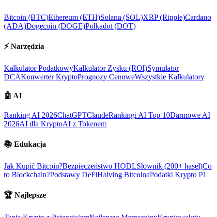
Bitcoin (BTC)
Ethereum (ETH)
Solana (SOL)
XRP (Ripple)
Cardano
(ADA)
Dogecoin (DOGE)
Polkadot (DOT)
⚡
Narzędzia
Kalkulator Podatkowy
Kalkulator Zysku (ROI)
Symulator
DCA
Konwerter Krypto
Prognozy Cenowe
Wszystkie Kalkulatory
🤖
AI
Ranking AI 2026
ChatGPT
Claude
Rankingi AI Top 10
Darmowe AI
2026
AI dla Krypto
AI z Tokenem
📚
Edukacja
Jak Kupić Bitcoin?
Bezpieczeństwo HODL
Słownik (200+ haseł)
Co
to Blockchain?
Podstawy DeFi
Halving Bitcoina
Podatki Krypto PL
🏆
Najlepsze