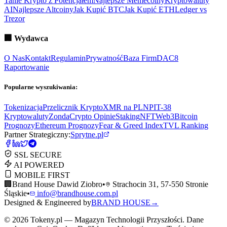
Tanie Krypto z Potencjałem
Najlepsze Memecoiny
Kryptowaluty
AI
Najlepsze Altcoiny
Jak Kupić BTC
Jak Kupić ETH
Ledger vs
Trezor
🏢
Wydawca
O Nas
Kontakt
Regulamin
Prywatność
Baza Firm
DAC8
Raportowanie
Popularne wyszukiwania:
Tokenizacja
Przelicznik Krypto
XMR na PLN
PIT-38
Kryptowaluty
ZondaCrypto Opinie
Staking
NFT
Web3
Bitcoin
Prognozy
Ethereum Prognozy
Fear & Greed Index
TVL Ranking
Partner Strategiczny:
Sprytne.pl
SSL SECURE
AI POWERED
MOBILE FIRST
🏢
Brand House Dawid Ziobro
•
Strachocin 31, 57-550 Stronie
Śląskie
•
info@brandhouse.com.pl
Designed & Engineered by
BRAND HOUSE
→
©
2026
Tokeny.pl — Magazyn Technologii Przyszłości. Dane