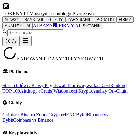
TOKENY.PL
Magazyn Technologii Przyszłości
NEWSY
RANKINGI
GIEŁDY
ZARABIANIE
PODATKI
FIRMY
AI BAZA
🏢 FIRMY AI
ANALIZY
AI
SŁOWNIK
ŁADOWANIE DANYCH RYNKOWYCH...
🏛️
Platforma
Strona Główna
Kursy Kryptowalut
Porównywarka Giełd
Ranking
TOP 100
Airdropy (Gratis)
Wiadomości Krypto
Analizy On-Chain
💱
Giełdy
Coinbase
Binance
ZondaCrypto
MEXC
Bybit
Binance vs
Bybit
Coinbase vs Binance
🪙
Kryptowaluty