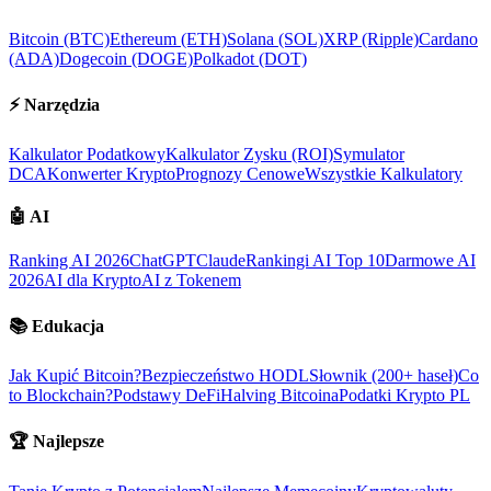
Bitcoin (BTC)
Ethereum (ETH)
Solana (SOL)
XRP (Ripple)
Cardano
(ADA)
Dogecoin (DOGE)
Polkadot (DOT)
⚡
Narzędzia
Kalkulator Podatkowy
Kalkulator Zysku (ROI)
Symulator
DCA
Konwerter Krypto
Prognozy Cenowe
Wszystkie Kalkulatory
🤖
AI
Ranking AI 2026
ChatGPT
Claude
Rankingi AI Top 10
Darmowe AI
2026
AI dla Krypto
AI z Tokenem
📚
Edukacja
Jak Kupić Bitcoin?
Bezpieczeństwo HODL
Słownik (200+ haseł)
Co
to Blockchain?
Podstawy DeFi
Halving Bitcoina
Podatki Krypto PL
🏆
Najlepsze