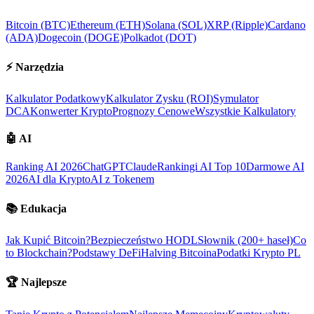
Bitcoin (BTC)
Ethereum (ETH)
Solana (SOL)
XRP (Ripple)
Cardano
(ADA)
Dogecoin (DOGE)
Polkadot (DOT)
⚡
Narzędzia
Kalkulator Podatkowy
Kalkulator Zysku (ROI)
Symulator
DCA
Konwerter Krypto
Prognozy Cenowe
Wszystkie Kalkulatory
🤖
AI
Ranking AI 2026
ChatGPT
Claude
Rankingi AI Top 10
Darmowe AI
2026
AI dla Krypto
AI z Tokenem
📚
Edukacja
Jak Kupić Bitcoin?
Bezpieczeństwo HODL
Słownik (200+ haseł)
Co
to Blockchain?
Podstawy DeFi
Halving Bitcoina
Podatki Krypto PL
🏆
Najlepsze