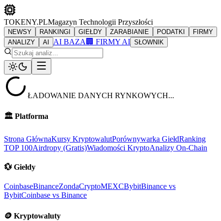
TOKENY.PL
Magazyn Technologii Przyszłości
NEWSY
RANKINGI
GIEŁDY
ZARABIANIE
PODATKI
FIRMY
AI BAZA
🏢 FIRMY AI
ANALIZY
AI
SŁOWNIK
ŁADOWANIE DANYCH RYNKOWYCH...
🏛️
Platforma
Strona Główna
Kursy Kryptowalut
Porównywarka Giełd
Ranking
TOP 100
Airdropy (Gratis)
Wiadomości Krypto
Analizy On-Chain
💱
Giełdy
Coinbase
Binance
ZondaCrypto
MEXC
Bybit
Binance vs
Bybit
Coinbase vs Binance
🪙
Kryptowaluty