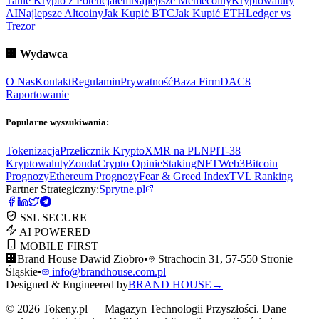
Tanie Krypto z Potencjałem
Najlepsze Memecoiny
Kryptowaluty
AI
Najlepsze Altcoiny
Jak Kupić BTC
Jak Kupić ETH
Ledger vs
Trezor
🏢
Wydawca
O Nas
Kontakt
Regulamin
Prywatność
Baza Firm
DAC8
Raportowanie
Popularne wyszukiwania:
Tokenizacja
Przelicznik Krypto
XMR na PLN
PIT-38
Kryptowaluty
ZondaCrypto Opinie
Staking
NFT
Web3
Bitcoin
Prognozy
Ethereum Prognozy
Fear & Greed Index
TVL Ranking
Partner Strategiczny:
Sprytne.pl
SSL SECURE
AI POWERED
MOBILE FIRST
🏢
Brand House Dawid Ziobro
•
Strachocin 31, 57-550 Stronie
Śląskie
•
info@brandhouse.com.pl
Designed & Engineered by
BRAND HOUSE
→
©
2026
Tokeny.pl — Magazyn Technologii Przyszłości. Dane