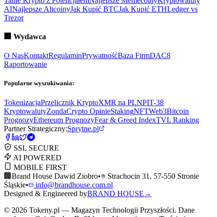
Tanie Krypto z Potencjałem
Najlepsze Memecoiny
Kryptowaluty
AI
Najlepsze Altcoiny
Jak Kupić BTC
Jak Kupić ETH
Ledger vs
Trezor
🏢
Wydawca
O Nas
Kontakt
Regulamin
Prywatność
Baza Firm
DAC8
Raportowanie
Popularne wyszukiwania:
Tokenizacja
Przelicznik Krypto
XMR na PLN
PIT-38
Kryptowaluty
ZondaCrypto Opinie
Staking
NFT
Web3
Bitcoin
Prognozy
Ethereum Prognozy
Fear & Greed Index
TVL Ranking
Partner Strategiczny:
Sprytne.pl
SSL SECURE
AI POWERED
MOBILE FIRST
🏢
Brand House Dawid Ziobro
•
Strachocin 31, 57-550 Stronie
Śląskie
•
info@brandhouse.com.pl
Designed & Engineered by
BRAND HOUSE
→
©
2026
Tokeny.pl — Magazyn Technologii Przyszłości. Dane