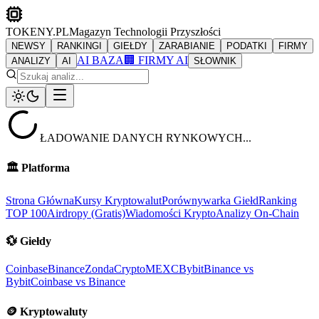
TOKENY.PL
Magazyn Technologii Przyszłości
NEWSY
RANKINGI
GIEŁDY
ZARABIANIE
PODATKI
FIRMY
AI BAZA
🏢 FIRMY AI
ANALIZY
AI
SŁOWNIK
ŁADOWANIE DANYCH RYNKOWYCH...
🏛️
Platforma
Strona Główna
Kursy Kryptowalut
Porównywarka Giełd
Ranking
TOP 100
Airdropy (Gratis)
Wiadomości Krypto
Analizy On-Chain
💱
Giełdy
Coinbase
Binance
ZondaCrypto
MEXC
Bybit
Binance vs
Bybit
Coinbase vs Binance
🪙
Kryptowaluty