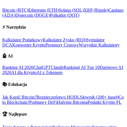
Bitcoin (BTC)
Ethereum (ETH)
Solana (SOL)
XRP (Ripple)
Cardano
(ADA)
Dogecoin (DOGE)
Polkadot (DOT)
⚡
Narzędzia
Kalkulator Podatkowy
Kalkulator Zysku (ROI)
Symulator
DCA
Konwerter Krypto
Prognozy Cenowe
Wszystkie Kalkulatory
🤖
AI
Ranking AI 2026
ChatGPT
Claude
Rankingi AI Top 10
Darmowe AI
2026
AI dla Krypto
AI z Tokenem
📚
Edukacja
Jak Kupić Bitcoin?
Bezpieczeństwo HODL
Słownik (200+ haseł)
Co
to Blockchain?
Podstawy DeFi
Halving Bitcoina
Podatki Krypto PL
🏆
Najlepsze