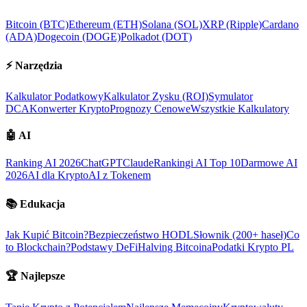
Bitcoin (BTC)
Ethereum (ETH)
Solana (SOL)
XRP (Ripple)
Cardano
(ADA)
Dogecoin (DOGE)
Polkadot (DOT)
⚡
Narzędzia
Kalkulator Podatkowy
Kalkulator Zysku (ROI)
Symulator
DCA
Konwerter Krypto
Prognozy Cenowe
Wszystkie Kalkulatory
🤖
AI
Ranking AI 2026
ChatGPT
Claude
Rankingi AI Top 10
Darmowe AI
2026
AI dla Krypto
AI z Tokenem
📚
Edukacja
Jak Kupić Bitcoin?
Bezpieczeństwo HODL
Słownik (200+ haseł)
Co
to Blockchain?
Podstawy DeFi
Halving Bitcoina
Podatki Krypto PL
🏆
Najlepsze