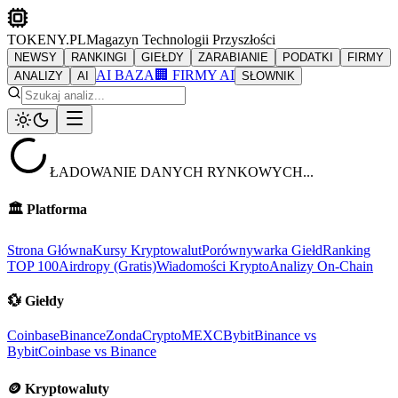
TOKENY.PL
Magazyn Technologii Przyszłości
NEWSY
RANKINGI
GIEŁDY
ZARABIANIE
PODATKI
FIRMY
AI BAZA
🏢 FIRMY AI
ANALIZY
AI
SŁOWNIK
ŁADOWANIE DANYCH RYNKOWYCH...
🏛️
Platforma
Strona Główna
Kursy Kryptowalut
Porównywarka Giełd
Ranking
TOP 100
Airdropy (Gratis)
Wiadomości Krypto
Analizy On-Chain
💱
Giełdy
Coinbase
Binance
ZondaCrypto
MEXC
Bybit
Binance vs
Bybit
Coinbase vs Binance
🪙
Kryptowaluty