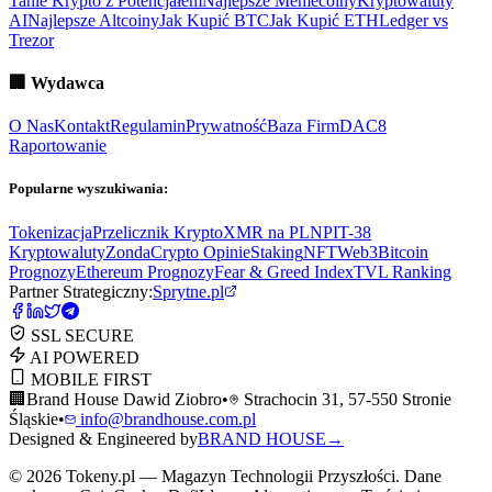
Tanie Krypto z Potencjałem
Najlepsze Memecoiny
Kryptowaluty
AI
Najlepsze Altcoiny
Jak Kupić BTC
Jak Kupić ETH
Ledger vs
Trezor
🏢
Wydawca
O Nas
Kontakt
Regulamin
Prywatność
Baza Firm
DAC8
Raportowanie
Popularne wyszukiwania:
Tokenizacja
Przelicznik Krypto
XMR na PLN
PIT-38
Kryptowaluty
ZondaCrypto Opinie
Staking
NFT
Web3
Bitcoin
Prognozy
Ethereum Prognozy
Fear & Greed Index
TVL Ranking
Partner Strategiczny:
Sprytne.pl
SSL SECURE
AI POWERED
MOBILE FIRST
🏢
Brand House Dawid Ziobro
•
Strachocin 31, 57-550 Stronie
Śląskie
•
info@brandhouse.com.pl
Designed & Engineered by
BRAND HOUSE
→
©
2026
Tokeny.pl — Magazyn Technologii Przyszłości. Dane