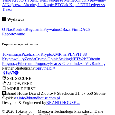
Tanie Krypto z Potencjałem
Najlepsze Memecoiny
Kryptowaluty
AI
Najlepsze Altcoiny
Jak Kupić BTC
Jak Kupić ETH
Ledger vs
Trezor
🏢
Wydawca
O Nas
Kontakt
Regulamin
Prywatność
Baza Firm
DAC8
Raportowanie
Popularne wyszukiwania:
Tokenizacja
Przelicznik Krypto
XMR na PLN
PIT-38
Kryptowaluty
ZondaCrypto Opinie
Staking
NFT
Web3
Bitcoin
Prognozy
Ethereum Prognozy
Fear & Greed Index
TVL Ranking
Partner Strategiczny:
Sprytne.pl
SSL SECURE
AI POWERED
MOBILE FIRST
🏢
Brand House Dawid Ziobro
•
Strachocin 31, 57-550 Stronie
Śląskie
•
info@brandhouse.com.pl
Designed & Engineered by
BRAND HOUSE
→
©
2026
Tokeny.pl — Magazyn Technologii Przyszłości. Dane