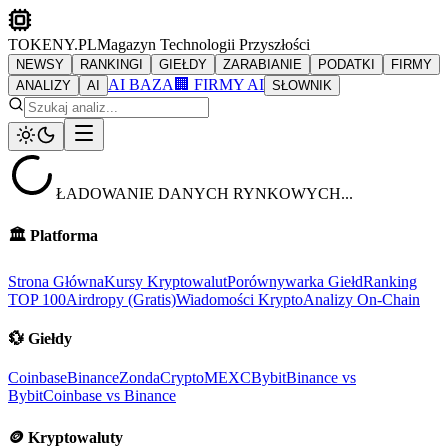
TOKENY.PL
Magazyn Technologii Przyszłości
NEWSY
RANKINGI
GIEŁDY
ZARABIANIE
PODATKI
FIRMY
AI BAZA
🏢 FIRMY AI
ANALIZY
AI
SŁOWNIK
ŁADOWANIE DANYCH RYNKOWYCH...
🏛️
Platforma
Strona Główna
Kursy Kryptowalut
Porównywarka Giełd
Ranking
TOP 100
Airdropy (Gratis)
Wiadomości Krypto
Analizy On-Chain
💱
Giełdy
Coinbase
Binance
ZondaCrypto
MEXC
Bybit
Binance vs
Bybit
Coinbase vs Binance
🪙
Kryptowaluty