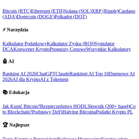
Bitcoin (BTC)
Ethereum (ETH)
Solana (SOL)
XRP (Ripple)
Cardano
(ADA)
Dogecoin (DOGE)
Polkadot (DOT)
⚡
Narzędzia
Kalkulator Podatkowy
Kalkulator Zysku (ROI)
Symulator
DCA
Konwerter Krypto
Prognozy Cenowe
Wszystkie Kalkulatory
🤖
AI
Ranking AI 2026
ChatGPT
Claude
Rankingi AI Top 10
Darmowe AI
2026
AI dla Krypto
AI z Tokenem
📚
Edukacja
Jak Kupić Bitcoin?
Bezpieczeństwo HODL
Słownik (200+ haseł)
Co
to Blockchain?
Podstawy DeFi
Halving Bitcoina
Podatki Krypto PL
🏆
Najlepsze