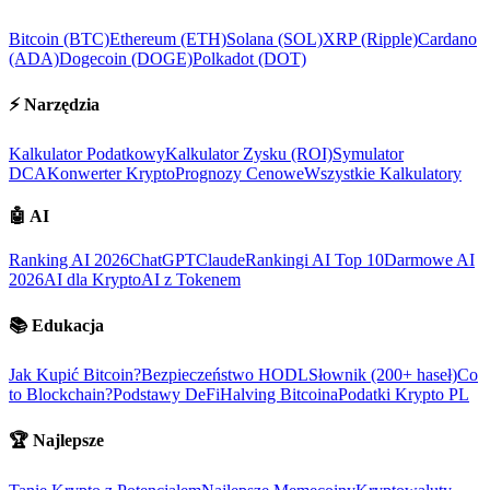
Bitcoin (BTC)
Ethereum (ETH)
Solana (SOL)
XRP (Ripple)
Cardano
(ADA)
Dogecoin (DOGE)
Polkadot (DOT)
⚡
Narzędzia
Kalkulator Podatkowy
Kalkulator Zysku (ROI)
Symulator
DCA
Konwerter Krypto
Prognozy Cenowe
Wszystkie Kalkulatory
🤖
AI
Ranking AI 2026
ChatGPT
Claude
Rankingi AI Top 10
Darmowe AI
2026
AI dla Krypto
AI z Tokenem
📚
Edukacja
Jak Kupić Bitcoin?
Bezpieczeństwo HODL
Słownik (200+ haseł)
Co
to Blockchain?
Podstawy DeFi
Halving Bitcoina
Podatki Krypto PL
🏆
Najlepsze