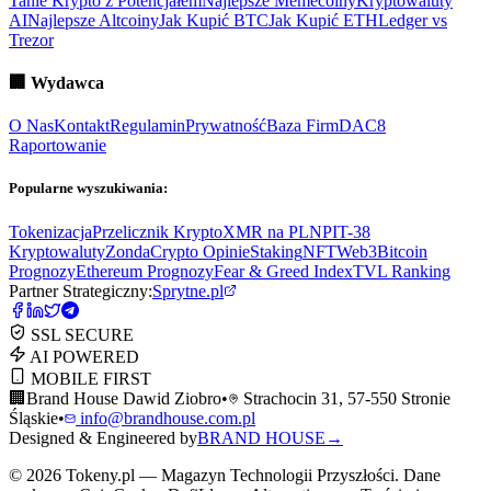
Tanie Krypto z Potencjałem
Najlepsze Memecoiny
Kryptowaluty
AI
Najlepsze Altcoiny
Jak Kupić BTC
Jak Kupić ETH
Ledger vs
Trezor
🏢
Wydawca
O Nas
Kontakt
Regulamin
Prywatność
Baza Firm
DAC8
Raportowanie
Popularne wyszukiwania:
Tokenizacja
Przelicznik Krypto
XMR na PLN
PIT-38
Kryptowaluty
ZondaCrypto Opinie
Staking
NFT
Web3
Bitcoin
Prognozy
Ethereum Prognozy
Fear & Greed Index
TVL Ranking
Partner Strategiczny:
Sprytne.pl
SSL SECURE
AI POWERED
MOBILE FIRST
🏢
Brand House Dawid Ziobro
•
Strachocin 31, 57-550 Stronie
Śląskie
•
info@brandhouse.com.pl
Designed & Engineered by
BRAND HOUSE
→
©
2026
Tokeny.pl — Magazyn Technologii Przyszłości. Dane