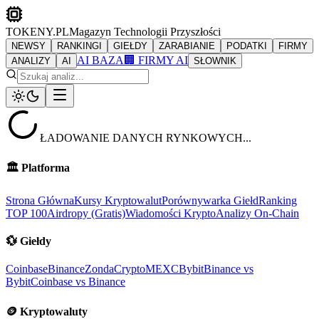
TOKENY.PL
Magazyn Technologii Przyszłości
NEWSY
RANKINGI
GIEŁDY
ZARABIANIE
PODATKI
FIRMY
AI BAZA
🏢 FIRMY AI
ANALIZY
AI
SŁOWNIK
ŁADOWANIE DANYCH RYNKOWYCH...
🏛️
Platforma
Strona Główna
Kursy Kryptowalut
Porównywarka Giełd
Ranking
TOP 100
Airdropy (Gratis)
Wiadomości Krypto
Analizy On-Chain
💱
Giełdy
Coinbase
Binance
ZondaCrypto
MEXC
Bybit
Binance vs
Bybit
Coinbase vs Binance
🪙
Kryptowaluty