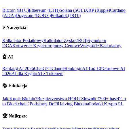
Bitcoin (BTC)
Ethereum (ETH)
Solana (SOL)
XRP (Ripple)
Cardano
(ADA)
Dogecoin (DOGE)
Polkadot (DOT)
⚡
Narzędzia
Kalkulator Podatkowy
Kalkulator Zysku (ROI)
Symulator
DCA
Konwerter Krypto
Prognozy Cenowe
Wszystkie Kalkulatory
🤖
AI
Ranking AI 2026
ChatGPT
Claude
Rankingi AI Top 10
Darmowe AI
2026
AI dla Krypto
AI z Tokenem
📚
Edukacja
Jak Kupić Bitcoin?
Bezpieczeństwo HODL
Słownik (200+ haseł)
Co
to Blockchain?
Podstawy DeFi
Halving Bitcoina
Podatki Krypto PL
🏆
Najlepsze