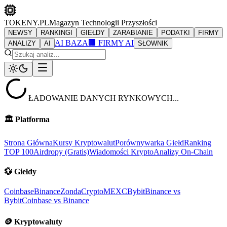
TOKENY.PL
Magazyn Technologii Przyszłości
NEWSY
RANKINGI
GIEŁDY
ZARABIANIE
PODATKI
FIRMY
AI BAZA
🏢 FIRMY AI
ANALIZY
AI
SŁOWNIK
ŁADOWANIE DANYCH RYNKOWYCH...
🏛️
Platforma
Strona Główna
Kursy Kryptowalut
Porównywarka Giełd
Ranking
TOP 100
Airdropy (Gratis)
Wiadomości Krypto
Analizy On-Chain
💱
Giełdy
Coinbase
Binance
ZondaCrypto
MEXC
Bybit
Binance vs
Bybit
Coinbase vs Binance
🪙
Kryptowaluty