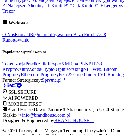
Tanie Krypto z Potencjałem
Najlepsze Memecoiny
Kryptowaluty
AI
Najlepsze Altcoiny
Jak Kupić BTC
Jak Kupić ETH
Ledger vs
Trezor
🏢
Wydawca
O Nas
Kontakt
Regulamin
Prywatność
Baza Firm
DAC8
Raportowanie
Popularne wyszukiwania:
Tokenizacja
Przelicznik Krypto
XMR na PLN
PIT-38
Kryptowaluty
ZondaCrypto Opinie
Staking
NFT
Web3
Bitcoin
Prognozy
Ethereum Prognozy
Fear & Greed Index
TVL Ranking
Partner Strategiczny:
Sprytne.pl
SSL SECURE
AI POWERED
MOBILE FIRST
🏢
Brand House Dawid Ziobro
•
Strachocin 31, 57-550 Stronie
Śląskie
•
info@brandhouse.com.pl
Designed & Engineered by
BRAND HOUSE
→
©
2026
Tokeny.pl — Magazyn Technologii Przyszłości. Dane