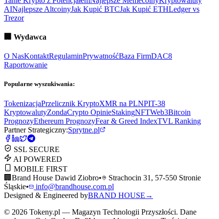
Tanie Krypto z Potencjałem
Najlepsze Memecoiny
Kryptowaluty
AI
Najlepsze Altcoiny
Jak Kupić BTC
Jak Kupić ETH
Ledger vs
Trezor
🏢
Wydawca
O Nas
Kontakt
Regulamin
Prywatność
Baza Firm
DAC8
Raportowanie
Popularne wyszukiwania:
Tokenizacja
Przelicznik Krypto
XMR na PLN
PIT-38
Kryptowaluty
ZondaCrypto Opinie
Staking
NFT
Web3
Bitcoin
Prognozy
Ethereum Prognozy
Fear & Greed Index
TVL Ranking
Partner Strategiczny:
Sprytne.pl
SSL SECURE
AI POWERED
MOBILE FIRST
🏢
Brand House Dawid Ziobro
•
Strachocin 31, 57-550 Stronie
Śląskie
•
info@brandhouse.com.pl
Designed & Engineered by
BRAND HOUSE
→
©
2026
Tokeny.pl — Magazyn Technologii Przyszłości. Dane