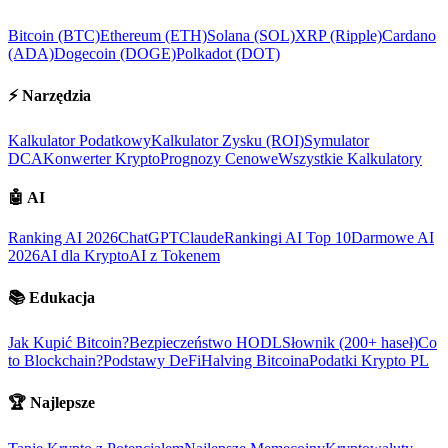
Bitcoin (BTC)
Ethereum (ETH)
Solana (SOL)
XRP (Ripple)
Cardano
(ADA)
Dogecoin (DOGE)
Polkadot (DOT)
⚡
Narzędzia
Kalkulator Podatkowy
Kalkulator Zysku (ROI)
Symulator
DCA
Konwerter Krypto
Prognozy Cenowe
Wszystkie Kalkulatory
🤖
AI
Ranking AI 2026
ChatGPT
Claude
Rankingi AI Top 10
Darmowe AI
2026
AI dla Krypto
AI z Tokenem
📚
Edukacja
Jak Kupić Bitcoin?
Bezpieczeństwo HODL
Słownik (200+ haseł)
Co
to Blockchain?
Podstawy DeFi
Halving Bitcoina
Podatki Krypto PL
🏆
Najlepsze