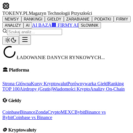
TOKENY.PL
Magazyn Technologii Przyszłości
NEWSY
RANKINGI
GIEŁDY
ZARABIANIE
PODATKI
FIRMY
AI BAZA
🏢 FIRMY AI
ANALIZY
AI
SŁOWNIK
ŁADOWANIE DANYCH RYNKOWYCH...
🏛️
Platforma
Strona Główna
Kursy Kryptowalut
Porównywarka Giełd
Ranking
TOP 100
Airdropy (Gratis)
Wiadomości Krypto
Analizy On-Chain
💱
Giełdy
Coinbase
Binance
ZondaCrypto
MEXC
Bybit
Binance vs
Bybit
Coinbase vs Binance
🪙
Kryptowaluty