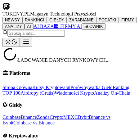
TOKENY.PL
Magazyn Technologii Przyszłości
NEWSY
RANKINGI
GIEŁDY
ZARABIANIE
PODATKI
FIRMY
AI BAZA
🏢 FIRMY AI
ANALIZY
AI
SŁOWNIK
ŁADOWANIE DANYCH RYNKOWYCH...
🏛️
Platforma
Strona Główna
Kursy Kryptowalut
Porównywarka Giełd
Ranking
TOP 100
Airdropy (Gratis)
Wiadomości Krypto
Analizy On-Chain
💱
Giełdy
Coinbase
Binance
ZondaCrypto
MEXC
Bybit
Binance vs
Bybit
Coinbase vs Binance
🪙
Kryptowaluty