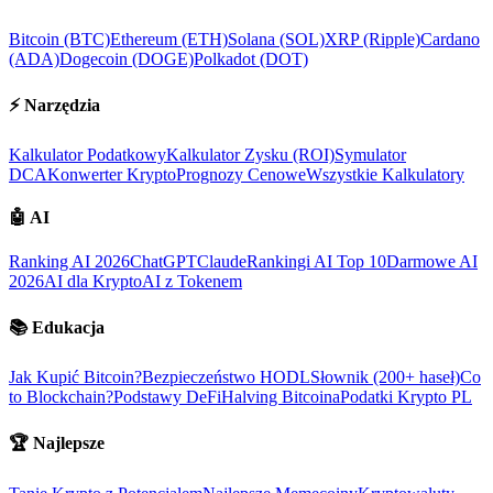
Bitcoin (BTC)
Ethereum (ETH)
Solana (SOL)
XRP (Ripple)
Cardano
(ADA)
Dogecoin (DOGE)
Polkadot (DOT)
⚡
Narzędzia
Kalkulator Podatkowy
Kalkulator Zysku (ROI)
Symulator
DCA
Konwerter Krypto
Prognozy Cenowe
Wszystkie Kalkulatory
🤖
AI
Ranking AI 2026
ChatGPT
Claude
Rankingi AI Top 10
Darmowe AI
2026
AI dla Krypto
AI z Tokenem
📚
Edukacja
Jak Kupić Bitcoin?
Bezpieczeństwo HODL
Słownik (200+ haseł)
Co
to Blockchain?
Podstawy DeFi
Halving Bitcoina
Podatki Krypto PL
🏆
Najlepsze