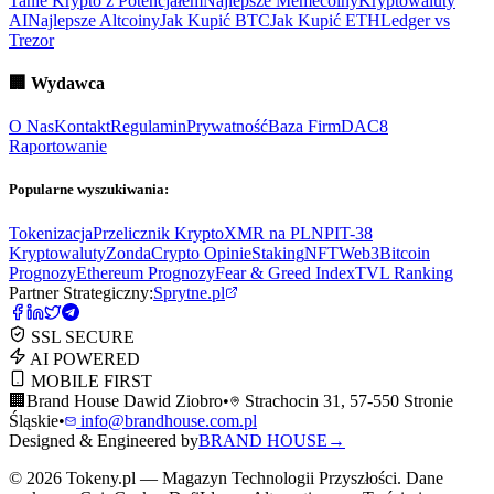
Tanie Krypto z Potencjałem
Najlepsze Memecoiny
Kryptowaluty
AI
Najlepsze Altcoiny
Jak Kupić BTC
Jak Kupić ETH
Ledger vs
Trezor
🏢
Wydawca
O Nas
Kontakt
Regulamin
Prywatność
Baza Firm
DAC8
Raportowanie
Popularne wyszukiwania:
Tokenizacja
Przelicznik Krypto
XMR na PLN
PIT-38
Kryptowaluty
ZondaCrypto Opinie
Staking
NFT
Web3
Bitcoin
Prognozy
Ethereum Prognozy
Fear & Greed Index
TVL Ranking
Partner Strategiczny:
Sprytne.pl
SSL SECURE
AI POWERED
MOBILE FIRST
🏢
Brand House Dawid Ziobro
•
Strachocin 31, 57-550 Stronie
Śląskie
•
info@brandhouse.com.pl
Designed & Engineered by
BRAND HOUSE
→
©
2026
Tokeny.pl — Magazyn Technologii Przyszłości. Dane