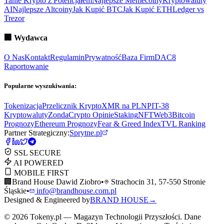
Tanie Krypto z Potencjałem
Najlepsze Memecoiny
Kryptowaluty
AI
Najlepsze Altcoiny
Jak Kupić BTC
Jak Kupić ETH
Ledger vs
Trezor
🏢
Wydawca
O Nas
Kontakt
Regulamin
Prywatność
Baza Firm
DAC8
Raportowanie
Popularne wyszukiwania:
Tokenizacja
Przelicznik Krypto
XMR na PLN
PIT-38
Kryptowaluty
ZondaCrypto Opinie
Staking
NFT
Web3
Bitcoin
Prognozy
Ethereum Prognozy
Fear & Greed Index
TVL Ranking
Partner Strategiczny:
Sprytne.pl
SSL SECURE
AI POWERED
MOBILE FIRST
🏢
Brand House Dawid Ziobro
•
Strachocin 31, 57-550 Stronie
Śląskie
•
info@brandhouse.com.pl
Designed & Engineered by
BRAND HOUSE
→
©
2026
Tokeny.pl — Magazyn Technologii Przyszłości. Dane