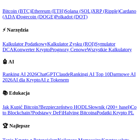
Bitcoin (BTC)
Ethereum (ETH)
Solana (SOL)
XRP (Ripple)
Cardano
(ADA)
Dogecoin (DOGE)
Polkadot (DOT)
⚡
Narzędzia
Kalkulator Podatkowy
Kalkulator Zysku (ROI)
Symulator
DCA
Konwerter Krypto
Prognozy Cenowe
Wszystkie Kalkulatory
🤖
AI
Ranking AI 2026
ChatGPT
Claude
Rankingi AI Top 10
Darmowe AI
2026
AI dla Krypto
AI z Tokenem
📚
Edukacja
Jak Kupić Bitcoin?
Bezpieczeństwo HODL
Słownik (200+ haseł)
Co
to Blockchain?
Podstawy DeFi
Halving Bitcoina
Podatki Krypto PL
🏆
Najlepsze