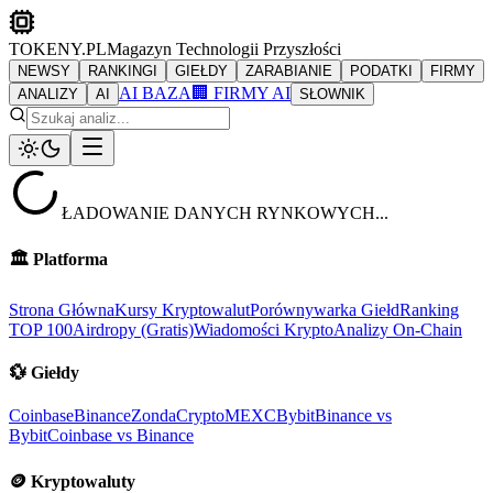
TOKENY.PL
Magazyn Technologii Przyszłości
NEWSY
RANKINGI
GIEŁDY
ZARABIANIE
PODATKI
FIRMY
AI BAZA
🏢 FIRMY AI
ANALIZY
AI
SŁOWNIK
ŁADOWANIE DANYCH RYNKOWYCH...
🏛️
Platforma
Strona Główna
Kursy Kryptowalut
Porównywarka Giełd
Ranking
TOP 100
Airdropy (Gratis)
Wiadomości Krypto
Analizy On-Chain
💱
Giełdy
Coinbase
Binance
ZondaCrypto
MEXC
Bybit
Binance vs
Bybit
Coinbase vs Binance
🪙
Kryptowaluty