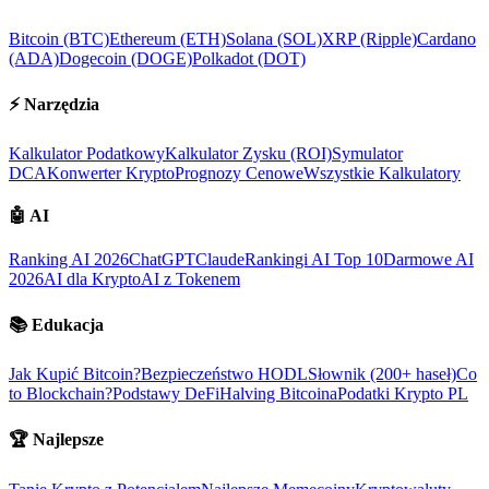
Bitcoin (BTC)
Ethereum (ETH)
Solana (SOL)
XRP (Ripple)
Cardano
(ADA)
Dogecoin (DOGE)
Polkadot (DOT)
⚡
Narzędzia
Kalkulator Podatkowy
Kalkulator Zysku (ROI)
Symulator
DCA
Konwerter Krypto
Prognozy Cenowe
Wszystkie Kalkulatory
🤖
AI
Ranking AI 2026
ChatGPT
Claude
Rankingi AI Top 10
Darmowe AI
2026
AI dla Krypto
AI z Tokenem
📚
Edukacja
Jak Kupić Bitcoin?
Bezpieczeństwo HODL
Słownik (200+ haseł)
Co
to Blockchain?
Podstawy DeFi
Halving Bitcoina
Podatki Krypto PL
🏆
Najlepsze