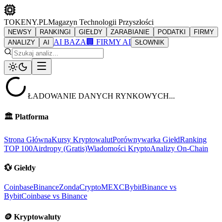
TOKENY.PL
Magazyn Technologii Przyszłości
NEWSY
RANKINGI
GIEŁDY
ZARABIANIE
PODATKI
FIRMY
AI BAZA
🏢 FIRMY AI
ANALIZY
AI
SŁOWNIK
ŁADOWANIE DANYCH RYNKOWYCH...
🏛️
Platforma
Strona Główna
Kursy Kryptowalut
Porównywarka Giełd
Ranking
TOP 100
Airdropy (Gratis)
Wiadomości Krypto
Analizy On-Chain
💱
Giełdy
Coinbase
Binance
ZondaCrypto
MEXC
Bybit
Binance vs
Bybit
Coinbase vs Binance
🪙
Kryptowaluty