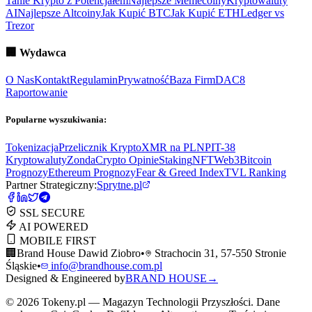
Tanie Krypto z Potencjałem
Najlepsze Memecoiny
Kryptowaluty
AI
Najlepsze Altcoiny
Jak Kupić BTC
Jak Kupić ETH
Ledger vs
Trezor
🏢
Wydawca
O Nas
Kontakt
Regulamin
Prywatność
Baza Firm
DAC8
Raportowanie
Popularne wyszukiwania:
Tokenizacja
Przelicznik Krypto
XMR na PLN
PIT-38
Kryptowaluty
ZondaCrypto Opinie
Staking
NFT
Web3
Bitcoin
Prognozy
Ethereum Prognozy
Fear & Greed Index
TVL Ranking
Partner Strategiczny:
Sprytne.pl
SSL SECURE
AI POWERED
MOBILE FIRST
🏢
Brand House Dawid Ziobro
•
Strachocin 31, 57-550 Stronie
Śląskie
•
info@brandhouse.com.pl
Designed & Engineered by
BRAND HOUSE
→
©
2026
Tokeny.pl — Magazyn Technologii Przyszłości. Dane