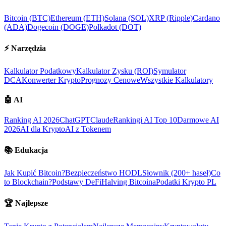
Bitcoin (BTC)
Ethereum (ETH)
Solana (SOL)
XRP (Ripple)
Cardano
(ADA)
Dogecoin (DOGE)
Polkadot (DOT)
⚡
Narzędzia
Kalkulator Podatkowy
Kalkulator Zysku (ROI)
Symulator
DCA
Konwerter Krypto
Prognozy Cenowe
Wszystkie Kalkulatory
🤖
AI
Ranking AI 2026
ChatGPT
Claude
Rankingi AI Top 10
Darmowe AI
2026
AI dla Krypto
AI z Tokenem
📚
Edukacja
Jak Kupić Bitcoin?
Bezpieczeństwo HODL
Słownik (200+ haseł)
Co
to Blockchain?
Podstawy DeFi
Halving Bitcoina
Podatki Krypto PL
🏆
Najlepsze