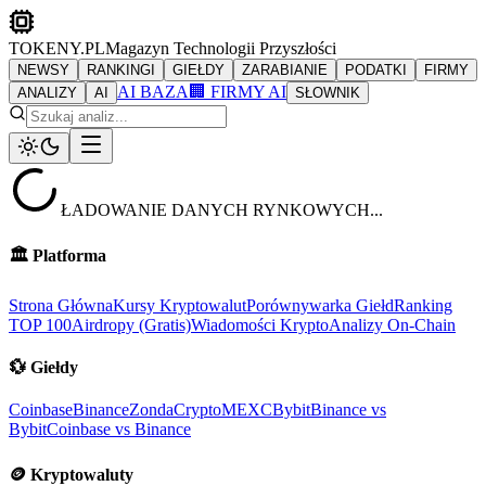
TOKENY.PL
Magazyn Technologii Przyszłości
NEWSY
RANKINGI
GIEŁDY
ZARABIANIE
PODATKI
FIRMY
AI BAZA
🏢 FIRMY AI
ANALIZY
AI
SŁOWNIK
ŁADOWANIE DANYCH RYNKOWYCH...
🏛️
Platforma
Strona Główna
Kursy Kryptowalut
Porównywarka Giełd
Ranking
TOP 100
Airdropy (Gratis)
Wiadomości Krypto
Analizy On-Chain
💱
Giełdy
Coinbase
Binance
ZondaCrypto
MEXC
Bybit
Binance vs
Bybit
Coinbase vs Binance
🪙
Kryptowaluty