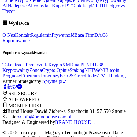
Tanie Krypto z Potencjałem
Najlepsze Memecoiny
Kryptowaluty
AI
Najlepsze Altcoiny
Jak Kupić BTC
Jak Kupić ETH
Ledger vs
Trezor
🏢
Wydawca
O Nas
Kontakt
Regulamin
Prywatność
Baza Firm
DAC8
Raportowanie
Popularne wyszukiwania:
Tokenizacja
Przelicznik Krypto
XMR na PLN
PIT-38
Kryptowaluty
ZondaCrypto Opinie
Staking
NFT
Web3
Bitcoin
Prognozy
Ethereum Prognozy
Fear & Greed Index
TVL Ranking
Partner Strategiczny:
Sprytne.pl
SSL SECURE
AI POWERED
MOBILE FIRST
🏢
Brand House Dawid Ziobro
•
Strachocin 31, 57-550 Stronie
Śląskie
•
info@brandhouse.com.pl
Designed & Engineered by
BRAND HOUSE
→
©
2026
Tokeny.pl — Magazyn Technologii Przyszłości. Dane