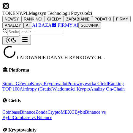
TOKENY.PL
Magazyn Technologii Przyszłości
NEWSY
RANKINGI
GIEŁDY
ZARABIANIE
PODATKI
FIRMY
AI BAZA
🏢 FIRMY AI
ANALIZY
AI
SŁOWNIK
ŁADOWANIE DANYCH RYNKOWYCH...
🏛️
Platforma
Strona Główna
Kursy Kryptowalut
Porównywarka Giełd
Ranking
TOP 100
Airdropy (Gratis)
Wiadomości Krypto
Analizy On-Chain
💱
Giełdy
Coinbase
Binance
ZondaCrypto
MEXC
Bybit
Binance vs
Bybit
Coinbase vs Binance
🪙
Kryptowaluty