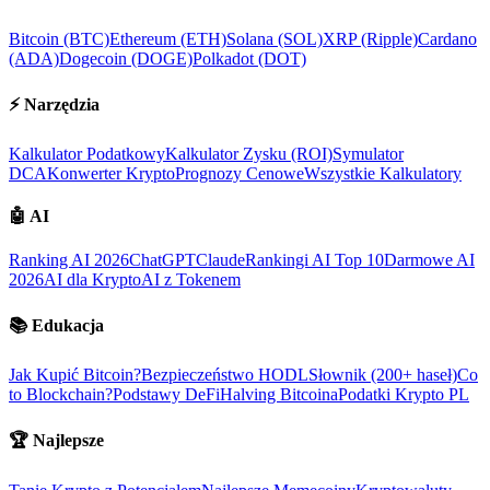
Bitcoin (BTC)
Ethereum (ETH)
Solana (SOL)
XRP (Ripple)
Cardano
(ADA)
Dogecoin (DOGE)
Polkadot (DOT)
⚡
Narzędzia
Kalkulator Podatkowy
Kalkulator Zysku (ROI)
Symulator
DCA
Konwerter Krypto
Prognozy Cenowe
Wszystkie Kalkulatory
🤖
AI
Ranking AI 2026
ChatGPT
Claude
Rankingi AI Top 10
Darmowe AI
2026
AI dla Krypto
AI z Tokenem
📚
Edukacja
Jak Kupić Bitcoin?
Bezpieczeństwo HODL
Słownik (200+ haseł)
Co
to Blockchain?
Podstawy DeFi
Halving Bitcoina
Podatki Krypto PL
🏆
Najlepsze