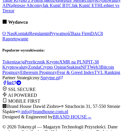
Tanie Krypto z Potencjałem
Najlepsze Memecoiny
Kryptowaluty
AI
Najlepsze Altcoiny
Jak Kupić BTC
Jak Kupić ETH
Ledger vs
Trezor
🏢
Wydawca
O Nas
Kontakt
Regulamin
Prywatność
Baza Firm
DAC8
Raportowanie
Popularne wyszukiwania:
Tokenizacja
Przelicznik Krypto
XMR na PLN
PIT-38
Kryptowaluty
ZondaCrypto Opinie
Staking
NFT
Web3
Bitcoin
Prognozy
Ethereum Prognozy
Fear & Greed Index
TVL Ranking
Partner Strategiczny:
Sprytne.pl
SSL SECURE
AI POWERED
MOBILE FIRST
🏢
Brand House Dawid Ziobro
•
Strachocin 31, 57-550 Stronie
Śląskie
•
info@brandhouse.com.pl
Designed & Engineered by
BRAND HOUSE
→
©
2026
Tokeny.pl — Magazyn Technologii Przyszłości. Dane