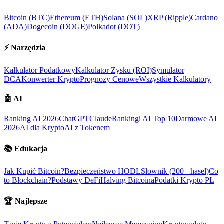
Bitcoin (BTC)
Ethereum (ETH)
Solana (SOL)
XRP (Ripple)
Cardano
(ADA)
Dogecoin (DOGE)
Polkadot (DOT)
⚡
Narzędzia
Kalkulator Podatkowy
Kalkulator Zysku (ROI)
Symulator
DCA
Konwerter Krypto
Prognozy Cenowe
Wszystkie Kalkulatory
🤖
AI
Ranking AI 2026
ChatGPT
Claude
Rankingi AI Top 10
Darmowe AI
2026
AI dla Krypto
AI z Tokenem
📚
Edukacja
Jak Kupić Bitcoin?
Bezpieczeństwo HODL
Słownik (200+ haseł)
Co
to Blockchain?
Podstawy DeFi
Halving Bitcoina
Podatki Krypto PL
🏆
Najlepsze