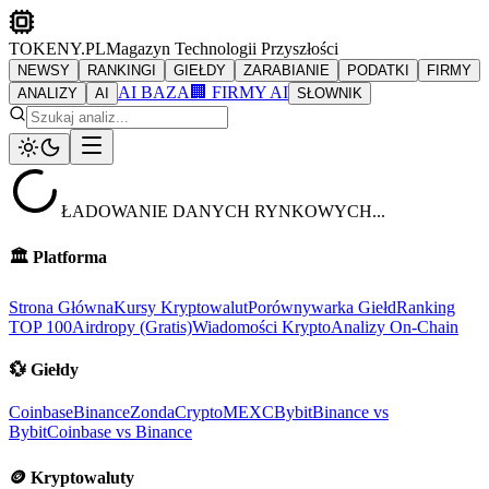
TOKENY.PL
Magazyn Technologii Przyszłości
NEWSY
RANKINGI
GIEŁDY
ZARABIANIE
PODATKI
FIRMY
AI BAZA
🏢 FIRMY AI
ANALIZY
AI
SŁOWNIK
ŁADOWANIE DANYCH RYNKOWYCH...
🏛️
Platforma
Strona Główna
Kursy Kryptowalut
Porównywarka Giełd
Ranking
TOP 100
Airdropy (Gratis)
Wiadomości Krypto
Analizy On-Chain
💱
Giełdy
Coinbase
Binance
ZondaCrypto
MEXC
Bybit
Binance vs
Bybit
Coinbase vs Binance
🪙
Kryptowaluty