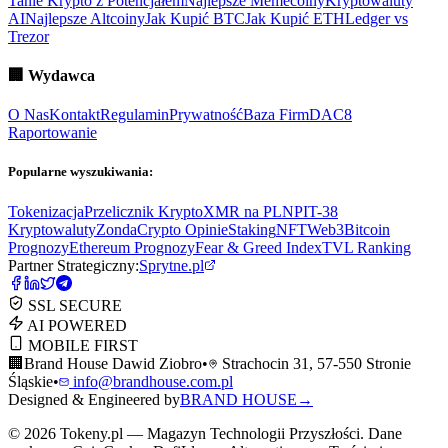
Tanie Krypto z Potencjałem
Najlepsze Memecoiny
Kryptowaluty
AI
Najlepsze Altcoiny
Jak Kupić BTC
Jak Kupić ETH
Ledger vs
Trezor
🏢
Wydawca
O Nas
Kontakt
Regulamin
Prywatność
Baza Firm
DAC8
Raportowanie
Popularne wyszukiwania:
Tokenizacja
Przelicznik Krypto
XMR na PLN
PIT-38
Kryptowaluty
ZondaCrypto Opinie
Staking
NFT
Web3
Bitcoin
Prognozy
Ethereum Prognozy
Fear & Greed Index
TVL Ranking
Partner Strategiczny:
Sprytne.pl
SSL SECURE
AI POWERED
MOBILE FIRST
🏢
Brand House Dawid Ziobro
•
Strachocin 31, 57-550 Stronie
Śląskie
•
info@brandhouse.com.pl
Designed & Engineered by
BRAND HOUSE
→
©
2026
Tokeny.pl — Magazyn Technologii Przyszłości. Dane