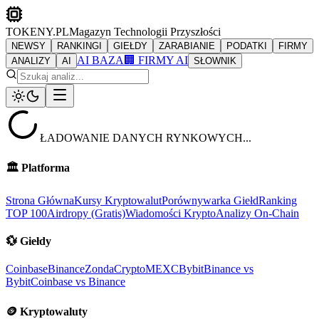
TOKENY.PL
Magazyn Technologii Przyszłości
NEWSY
RANKINGI
GIEŁDY
ZARABIANIE
PODATKI
FIRMY
AI BAZA
🏢 FIRMY AI
ANALIZY
AI
SŁOWNIK
ŁADOWANIE DANYCH RYNKOWYCH...
🏛️
Platforma
Strona Główna
Kursy Kryptowalut
Porównywarka Giełd
Ranking
TOP 100
Airdropy (Gratis)
Wiadomości Krypto
Analizy On-Chain
💱
Giełdy
Coinbase
Binance
ZondaCrypto
MEXC
Bybit
Binance vs
Bybit
Coinbase vs Binance
🪙
Kryptowaluty