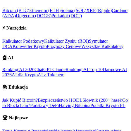
Bitcoin (BTC)
Ethereum (ETH)
Solana (SOL)
XRP (Ripple)
Cardano
(ADA)
Dogecoin (DOGE)
Polkadot (DOT)
⚡
Narzędzia
Kalkulator Podatkowy
Kalkulator Zysku (ROI)
Symulator
DCA
Konwerter Krypto
Prognozy Cenowe
Wszystkie Kalkulatory
🤖
AI
Ranking AI 2026
ChatGPT
Claude
Rankingi AI Top 10
Darmowe AI
2026
AI dla Krypto
AI z Tokenem
📚
Edukacja
Jak Kupić Bitcoin?
Bezpieczeństwo HODL
Słownik (200+ haseł)
Co
to Blockchain?
Podstawy DeFi
Halving Bitcoina
Podatki Krypto PL
🏆
Najlepsze