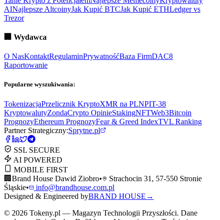
Tanie Krypto z Potencjałem
Najlepsze Memecoiny
Kryptowaluty
AI
Najlepsze Altcoiny
Jak Kupić BTC
Jak Kupić ETH
Ledger vs
Trezor
🏢
Wydawca
O Nas
Kontakt
Regulamin
Prywatność
Baza Firm
DAC8
Raportowanie
Popularne wyszukiwania:
Tokenizacja
Przelicznik Krypto
XMR na PLN
PIT-38
Kryptowaluty
ZondaCrypto Opinie
Staking
NFT
Web3
Bitcoin
Prognozy
Ethereum Prognozy
Fear & Greed Index
TVL Ranking
Partner Strategiczny:
Sprytne.pl
SSL SECURE
AI POWERED
MOBILE FIRST
🏢
Brand House Dawid Ziobro
•
Strachocin 31, 57-550 Stronie
Śląskie
•
info@brandhouse.com.pl
Designed & Engineered by
BRAND HOUSE
→
©
2026
Tokeny.pl — Magazyn Technologii Przyszłości. Dane