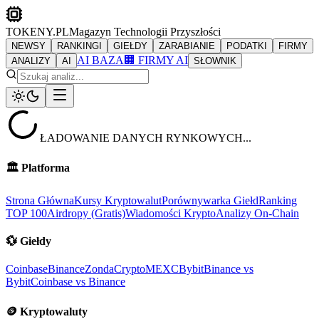
TOKENY.PL
Magazyn Technologii Przyszłości
NEWSY
RANKINGI
GIEŁDY
ZARABIANIE
PODATKI
FIRMY
AI BAZA
🏢 FIRMY AI
ANALIZY
AI
SŁOWNIK
ŁADOWANIE DANYCH RYNKOWYCH...
🏛️
Platforma
Strona Główna
Kursy Kryptowalut
Porównywarka Giełd
Ranking
TOP 100
Airdropy (Gratis)
Wiadomości Krypto
Analizy On-Chain
💱
Giełdy
Coinbase
Binance
ZondaCrypto
MEXC
Bybit
Binance vs
Bybit
Coinbase vs Binance
🪙
Kryptowaluty