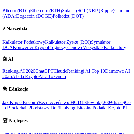
Bitcoin (BTC)
Ethereum (ETH)
Solana (SOL)
XRP (Ripple)
Cardano
(ADA)
Dogecoin (DOGE)
Polkadot (DOT)
⚡
Narzędzia
Kalkulator Podatkowy
Kalkulator Zysku (ROI)
Symulator
DCA
Konwerter Krypto
Prognozy Cenowe
Wszystkie Kalkulatory
🤖
AI
Ranking AI 2026
ChatGPT
Claude
Rankingi AI Top 10
Darmowe AI
2026
AI dla Krypto
AI z Tokenem
📚
Edukacja
Jak Kupić Bitcoin?
Bezpieczeństwo HODL
Słownik (200+ haseł)
Co
to Blockchain?
Podstawy DeFi
Halving Bitcoina
Podatki Krypto PL
🏆
Najlepsze