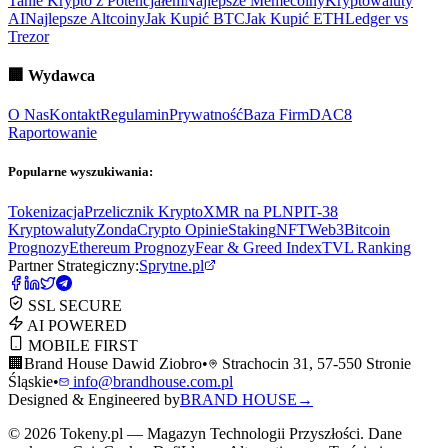
Tanie Krypto z Potencjałem
Najlepsze Memecoiny
Kryptowaluty
AI
Najlepsze Altcoiny
Jak Kupić BTC
Jak Kupić ETH
Ledger vs
Trezor
🏢
Wydawca
O Nas
Kontakt
Regulamin
Prywatność
Baza Firm
DAC8
Raportowanie
Popularne wyszukiwania:
Tokenizacja
Przelicznik Krypto
XMR na PLN
PIT-38
Kryptowaluty
ZondaCrypto Opinie
Staking
NFT
Web3
Bitcoin
Prognozy
Ethereum Prognozy
Fear & Greed Index
TVL Ranking
Partner Strategiczny:
Sprytne.pl
SSL SECURE
AI POWERED
MOBILE FIRST
🏢
Brand House Dawid Ziobro
•
Strachocin 31, 57-550 Stronie
Śląskie
•
info@brandhouse.com.pl
Designed & Engineered by
BRAND HOUSE
→
©
2026
Tokeny.pl — Magazyn Technologii Przyszłości. Dane