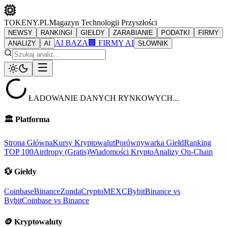
TOKENY.PL
Magazyn Technologii Przyszłości
NEWSY
RANKINGI
GIEŁDY
ZARABIANIE
PODATKI
FIRMY
AI BAZA
🏢 FIRMY AI
ANALIZY
AI
SŁOWNIK
ŁADOWANIE DANYCH RYNKOWYCH...
🏛️
Platforma
Strona Główna
Kursy Kryptowalut
Porównywarka Giełd
Ranking
TOP 100
Airdropy (Gratis)
Wiadomości Krypto
Analizy On-Chain
💱
Giełdy
Coinbase
Binance
ZondaCrypto
MEXC
Bybit
Binance vs
Bybit
Coinbase vs Binance
🪙
Kryptowaluty