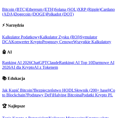
Bitcoin (BTC)
Ethereum (ETH)
Solana (SOL)
XRP (Ripple)
Cardano
(ADA)
Dogecoin (DOGE)
Polkadot (DOT)
⚡
Narzędzia
Kalkulator Podatkowy
Kalkulator Zysku (ROI)
Symulator
DCA
Konwerter Krypto
Prognozy Cenowe
Wszystkie Kalkulatory
🤖
AI
Ranking AI 2026
ChatGPT
Claude
Rankingi AI Top 10
Darmowe AI
2026
AI dla Krypto
AI z Tokenem
📚
Edukacja
Jak Kupić Bitcoin?
Bezpieczeństwo HODL
Słownik (200+ haseł)
Co
to Blockchain?
Podstawy DeFi
Halving Bitcoina
Podatki Krypto PL
🏆
Najlepsze