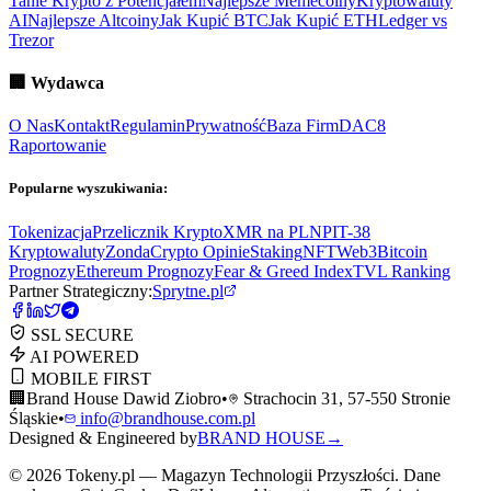
Tanie Krypto z Potencjałem
Najlepsze Memecoiny
Kryptowaluty
AI
Najlepsze Altcoiny
Jak Kupić BTC
Jak Kupić ETH
Ledger vs
Trezor
🏢
Wydawca
O Nas
Kontakt
Regulamin
Prywatność
Baza Firm
DAC8
Raportowanie
Popularne wyszukiwania:
Tokenizacja
Przelicznik Krypto
XMR na PLN
PIT-38
Kryptowaluty
ZondaCrypto Opinie
Staking
NFT
Web3
Bitcoin
Prognozy
Ethereum Prognozy
Fear & Greed Index
TVL Ranking
Partner Strategiczny:
Sprytne.pl
SSL SECURE
AI POWERED
MOBILE FIRST
🏢
Brand House Dawid Ziobro
•
Strachocin 31, 57-550 Stronie
Śląskie
•
info@brandhouse.com.pl
Designed & Engineered by
BRAND HOUSE
→
©
2026
Tokeny.pl — Magazyn Technologii Przyszłości. Dane