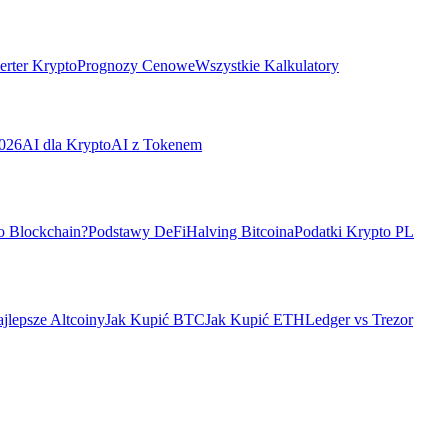
rter Krypto
Prognozy Cenowe
Wszystkie Kalkulatory
026
AI dla Krypto
AI z Tokenem
o Blockchain?
Podstawy DeFi
Halving Bitcoina
Podatki Krypto PL
jlepsze Altcoiny
Jak Kupić BTC
Jak Kupić ETH
Ledger vs Trezor