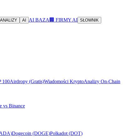
AI BAZA
🏢 FIRMY AI
ANALIZY
AI
SŁOWNIK
P 100
Airdropy (Gratis)
Wiadomości Krypto
Analizy On-Chain
e vs Binance
(ADA)
Dogecoin (DOGE)
Polkadot (DOT)