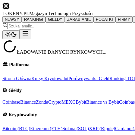
TOKENY.PL
Magazyn Technologii Przyszłości
NEWSY
RANKINGI
GIEŁDY
ZARABIANIE
PODATKI
FIRMY
ŁADOWANIE DANYCH RYNKOWYCH...
🏛️
Platforma
Strona Główna
Kursy Kryptowalut
Porównywarka Giełd
Ranking TO
💱
Giełdy
Coinbase
Binance
ZondaCrypto
MEXC
Bybit
Binance vs Bybit
Coinbas
🪙
Kryptowaluty
Bitcoin (BTC)
Ethereum (ETH)
Solana (SOL)
XRP (Ripple)
Cardano 