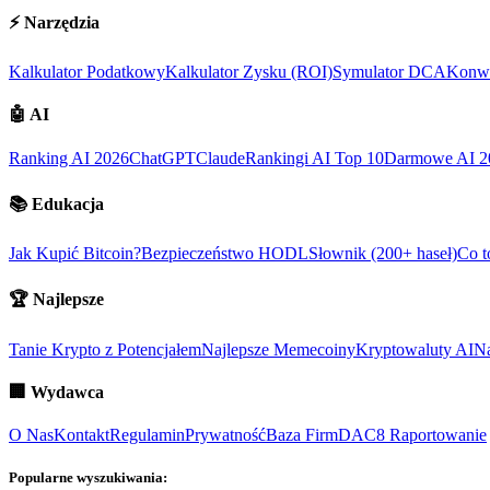
⚡
Narzędzia
Kalkulator Podatkowy
Kalkulator Zysku (ROI)
Symulator DCA
Konwe
🤖
AI
Ranking AI 2026
ChatGPT
Claude
Rankingi AI Top 10
Darmowe AI 2
📚
Edukacja
Jak Kupić Bitcoin?
Bezpieczeństwo HODL
Słownik (200+ haseł)
Co t
🏆
Najlepsze
Tanie Krypto z Potencjałem
Najlepsze Memecoiny
Kryptowaluty AI
Na
🏢
Wydawca
O Nas
Kontakt
Regulamin
Prywatność
Baza Firm
DAC8 Raportowanie
Popularne wyszukiwania: