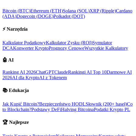
Bitcoin (BTC)
Ethereum (ETH)
Solana (SOL)
XRP (Ripple)
Cardano
(ADA)
Dogecoin (DOGE)
Polkadot (DOT)
⚡
Narzędzia
Kalkulator Podatkowy
Kalkulator Zysku (ROI)
Symulator
DCA
Konwerter Krypto
Prognozy Cenowe
Wszystkie Kalkulatory
🤖
AI
Ranking AI 2026
ChatGPT
Claude
Rankingi AI Top 10
Darmowe AI
2026
AI dla Krypto
AI z Tokenem
📚
Edukacja
Jak Kupić Bitcoin?
Bezpieczeństwo HODL
Słownik (200+ haseł)
Co
to Blockchain?
Podstawy DeFi
Halving Bitcoina
Podatki Krypto PL
🏆
Najlepsze