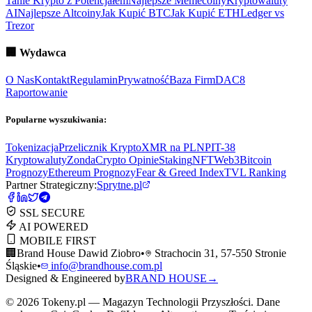
Tanie Krypto z Potencjałem
Najlepsze Memecoiny
Kryptowaluty
AI
Najlepsze Altcoiny
Jak Kupić BTC
Jak Kupić ETH
Ledger vs
Trezor
🏢
Wydawca
O Nas
Kontakt
Regulamin
Prywatność
Baza Firm
DAC8
Raportowanie
Popularne wyszukiwania:
Tokenizacja
Przelicznik Krypto
XMR na PLN
PIT-38
Kryptowaluty
ZondaCrypto Opinie
Staking
NFT
Web3
Bitcoin
Prognozy
Ethereum Prognozy
Fear & Greed Index
TVL Ranking
Partner Strategiczny:
Sprytne.pl
SSL SECURE
AI POWERED
MOBILE FIRST
🏢
Brand House Dawid Ziobro
•
Strachocin 31, 57-550 Stronie
Śląskie
•
info@brandhouse.com.pl
Designed & Engineered by
BRAND HOUSE
→
©
2026
Tokeny.pl — Magazyn Technologii Przyszłości. Dane