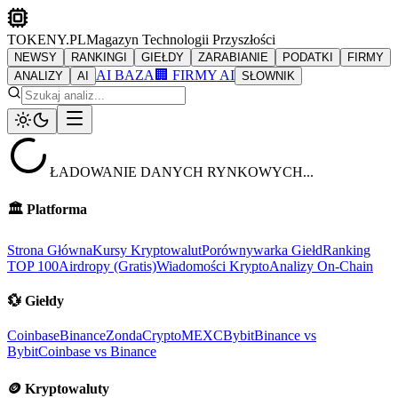
TOKENY.PL
Magazyn Technologii Przyszłości
NEWSY
RANKINGI
GIEŁDY
ZARABIANIE
PODATKI
FIRMY
AI BAZA
🏢 FIRMY AI
ANALIZY
AI
SŁOWNIK
ŁADOWANIE DANYCH RYNKOWYCH...
🏛️
Platforma
Strona Główna
Kursy Kryptowalut
Porównywarka Giełd
Ranking
TOP 100
Airdropy (Gratis)
Wiadomości Krypto
Analizy On-Chain
💱
Giełdy
Coinbase
Binance
ZondaCrypto
MEXC
Bybit
Binance vs
Bybit
Coinbase vs Binance
🪙
Kryptowaluty