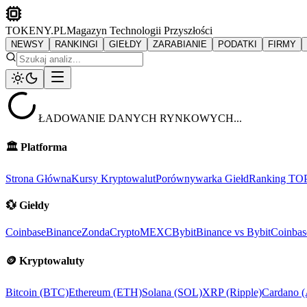
TOKENY.PL
Magazyn Technologii Przyszłości
NEWSY
RANKINGI
GIEŁDY
ZARABIANIE
PODATKI
FIRMY
ŁADOWANIE DANYCH RYNKOWYCH...
🏛️
Platforma
Strona Główna
Kursy Kryptowalut
Porównywarka Giełd
Ranking TO
💱
Giełdy
Coinbase
Binance
ZondaCrypto
MEXC
Bybit
Binance vs Bybit
Coinbas
🪙
Kryptowaluty
Bitcoin (BTC)
Ethereum (ETH)
Solana (SOL)
XRP (Ripple)
Cardano 