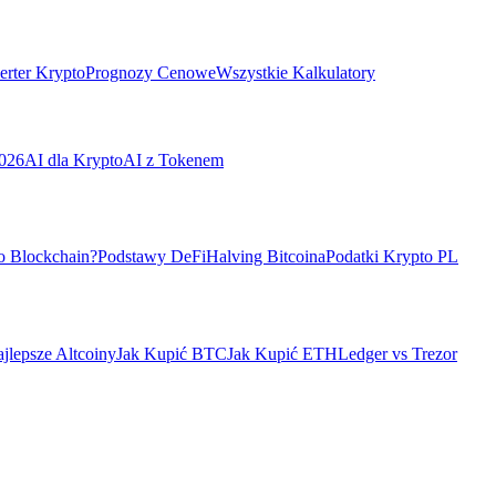
rter Krypto
Prognozy Cenowe
Wszystkie Kalkulatory
026
AI dla Krypto
AI z Tokenem
o Blockchain?
Podstawy DeFi
Halving Bitcoina
Podatki Krypto PL
jlepsze Altcoiny
Jak Kupić BTC
Jak Kupić ETH
Ledger vs Trezor