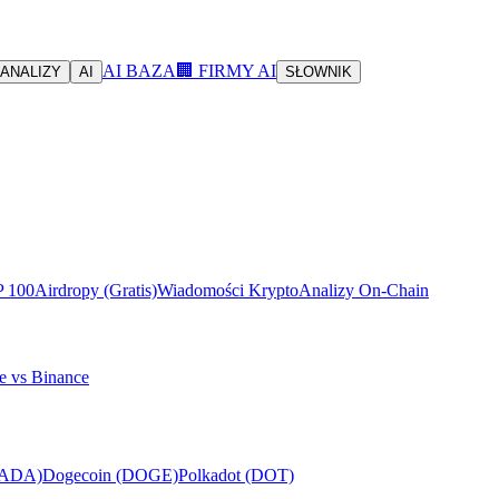
AI BAZA
🏢 FIRMY AI
ANALIZY
AI
SŁOWNIK
P 100
Airdropy (Gratis)
Wiadomości Krypto
Analizy On-Chain
e vs Binance
(ADA)
Dogecoin (DOGE)
Polkadot (DOT)