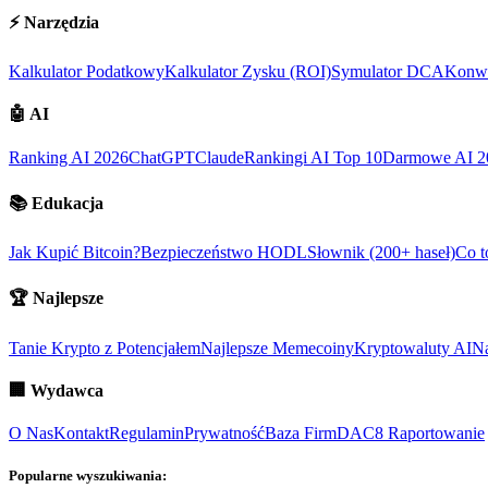
⚡
Narzędzia
Kalkulator Podatkowy
Kalkulator Zysku (ROI)
Symulator DCA
Konwe
🤖
AI
Ranking AI 2026
ChatGPT
Claude
Rankingi AI Top 10
Darmowe AI 2
📚
Edukacja
Jak Kupić Bitcoin?
Bezpieczeństwo HODL
Słownik (200+ haseł)
Co t
🏆
Najlepsze
Tanie Krypto z Potencjałem
Najlepsze Memecoiny
Kryptowaluty AI
Na
🏢
Wydawca
O Nas
Kontakt
Regulamin
Prywatność
Baza Firm
DAC8 Raportowanie
Popularne wyszukiwania: