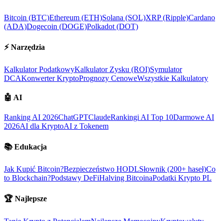
Bitcoin (BTC)
Ethereum (ETH)
Solana (SOL)
XRP (Ripple)
Cardano
(ADA)
Dogecoin (DOGE)
Polkadot (DOT)
⚡
Narzędzia
Kalkulator Podatkowy
Kalkulator Zysku (ROI)
Symulator
DCA
Konwerter Krypto
Prognozy Cenowe
Wszystkie Kalkulatory
🤖
AI
Ranking AI 2026
ChatGPT
Claude
Rankingi AI Top 10
Darmowe AI
2026
AI dla Krypto
AI z Tokenem
📚
Edukacja
Jak Kupić Bitcoin?
Bezpieczeństwo HODL
Słownik (200+ haseł)
Co
to Blockchain?
Podstawy DeFi
Halving Bitcoina
Podatki Krypto PL
🏆
Najlepsze