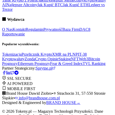
Tanie Krypto z Potencjałem
Najlepsze Memecoiny
Kryptowaluty
AI
Najlepsze Altcoiny
Jak Kupić BTC
Jak Kupić ETH
Ledger vs
Trezor
🏢
Wydawca
O Nas
Kontakt
Regulamin
Prywatność
Baza Firm
DAC8
Raportowanie
Popularne wyszukiwania:
Tokenizacja
Przelicznik Krypto
XMR na PLN
PIT-38
Kryptowaluty
ZondaCrypto Opinie
Staking
NFT
Web3
Bitcoin
Prognozy
Ethereum Prognozy
Fear & Greed Index
TVL Ranking
Partner Strategiczny:
Sprytne.pl
SSL SECURE
AI POWERED
MOBILE FIRST
🏢
Brand House Dawid Ziobro
•
Strachocin 31, 57-550 Stronie
Śląskie
•
info@brandhouse.com.pl
Designed & Engineered by
BRAND HOUSE
→
©
2026
Tokeny.pl — Magazyn Technologii Przyszłości. Dane