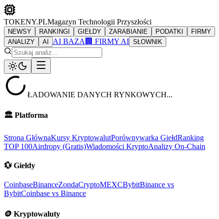
TOKENY.PL
Magazyn Technologii Przyszłości
NEWSY
RANKINGI
GIEŁDY
ZARABIANIE
PODATKI
FIRMY
AI BAZA
🏢 FIRMY AI
ANALIZY
AI
SŁOWNIK
ŁADOWANIE DANYCH RYNKOWYCH...
🏛️
Platforma
Strona Główna
Kursy Kryptowalut
Porównywarka Giełd
Ranking
TOP 100
Airdropy (Gratis)
Wiadomości Krypto
Analizy On-Chain
💱
Giełdy
Coinbase
Binance
ZondaCrypto
MEXC
Bybit
Binance vs
Bybit
Coinbase vs Binance
🪙
Kryptowaluty