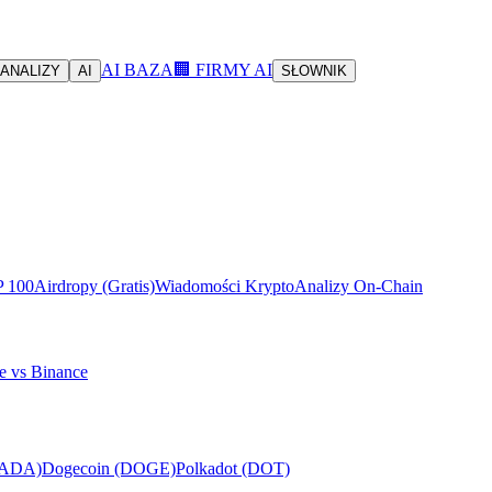
AI BAZA
🏢 FIRMY AI
ANALIZY
AI
SŁOWNIK
P 100
Airdropy (Gratis)
Wiadomości Krypto
Analizy On-Chain
e vs Binance
(ADA)
Dogecoin (DOGE)
Polkadot (DOT)