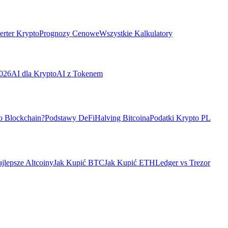
rter Krypto
Prognozy Cenowe
Wszystkie Kalkulatory
026
AI dla Krypto
AI z Tokenem
o Blockchain?
Podstawy DeFi
Halving Bitcoina
Podatki Krypto PL
jlepsze Altcoiny
Jak Kupić BTC
Jak Kupić ETH
Ledger vs Trezor