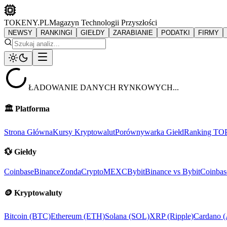
TOKENY.PL
Magazyn Technologii Przyszłości
NEWSY
RANKINGI
GIEŁDY
ZARABIANIE
PODATKI
FIRMY
ŁADOWANIE DANYCH RYNKOWYCH...
🏛️
Platforma
Strona Główna
Kursy Kryptowalut
Porównywarka Giełd
Ranking TO
💱
Giełdy
Coinbase
Binance
ZondaCrypto
MEXC
Bybit
Binance vs Bybit
Coinbas
🪙
Kryptowaluty
Bitcoin (BTC)
Ethereum (ETH)
Solana (SOL)
XRP (Ripple)
Cardano 