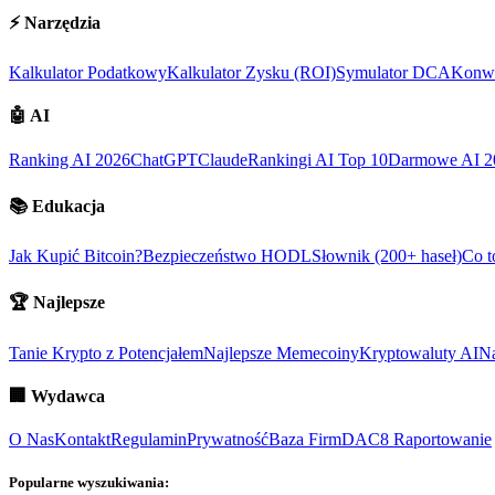
⚡
Narzędzia
Kalkulator Podatkowy
Kalkulator Zysku (ROI)
Symulator DCA
Konwe
🤖
AI
Ranking AI 2026
ChatGPT
Claude
Rankingi AI Top 10
Darmowe AI 2
📚
Edukacja
Jak Kupić Bitcoin?
Bezpieczeństwo HODL
Słownik (200+ haseł)
Co t
🏆
Najlepsze
Tanie Krypto z Potencjałem
Najlepsze Memecoiny
Kryptowaluty AI
Na
🏢
Wydawca
O Nas
Kontakt
Regulamin
Prywatność
Baza Firm
DAC8 Raportowanie
Popularne wyszukiwania: