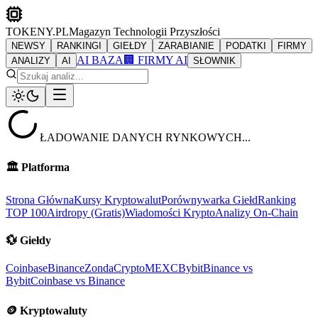
TOKENY.PL
Magazyn Technologii Przyszłości
NEWSY
RANKINGI
GIEŁDY
ZARABIANIE
PODATKI
FIRMY
AI BAZA
🏢 FIRMY AI
ANALIZY
AI
SŁOWNIK
ŁADOWANIE DANYCH RYNKOWYCH...
🏛️
Platforma
Strona Główna
Kursy Kryptowalut
Porównywarka Giełd
Ranking
TOP 100
Airdropy (Gratis)
Wiadomości Krypto
Analizy On-Chain
💱
Giełdy
Coinbase
Binance
ZondaCrypto
MEXC
Bybit
Binance vs
Bybit
Coinbase vs Binance
🪙
Kryptowaluty