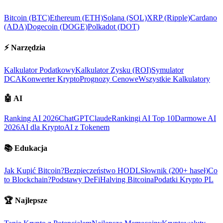
Bitcoin (BTC)
Ethereum (ETH)
Solana (SOL)
XRP (Ripple)
Cardano
(ADA)
Dogecoin (DOGE)
Polkadot (DOT)
⚡
Narzędzia
Kalkulator Podatkowy
Kalkulator Zysku (ROI)
Symulator
DCA
Konwerter Krypto
Prognozy Cenowe
Wszystkie Kalkulatory
🤖
AI
Ranking AI 2026
ChatGPT
Claude
Rankingi AI Top 10
Darmowe AI
2026
AI dla Krypto
AI z Tokenem
📚
Edukacja
Jak Kupić Bitcoin?
Bezpieczeństwo HODL
Słownik (200+ haseł)
Co
to Blockchain?
Podstawy DeFi
Halving Bitcoina
Podatki Krypto PL
🏆
Najlepsze