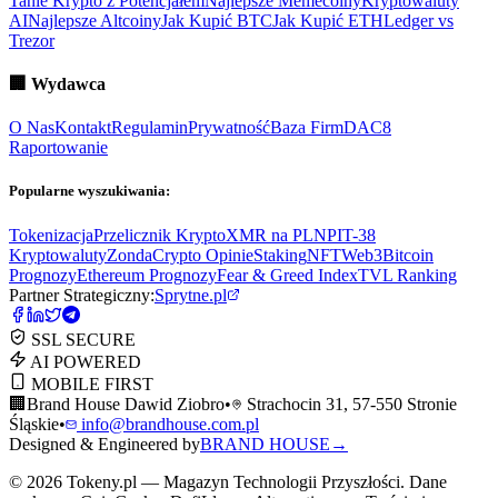
Tanie Krypto z Potencjałem
Najlepsze Memecoiny
Kryptowaluty
AI
Najlepsze Altcoiny
Jak Kupić BTC
Jak Kupić ETH
Ledger vs
Trezor
🏢
Wydawca
O Nas
Kontakt
Regulamin
Prywatność
Baza Firm
DAC8
Raportowanie
Popularne wyszukiwania:
Tokenizacja
Przelicznik Krypto
XMR na PLN
PIT-38
Kryptowaluty
ZondaCrypto Opinie
Staking
NFT
Web3
Bitcoin
Prognozy
Ethereum Prognozy
Fear & Greed Index
TVL Ranking
Partner Strategiczny:
Sprytne.pl
SSL SECURE
AI POWERED
MOBILE FIRST
🏢
Brand House Dawid Ziobro
•
Strachocin 31, 57-550 Stronie
Śląskie
•
info@brandhouse.com.pl
Designed & Engineered by
BRAND HOUSE
→
©
2026
Tokeny.pl — Magazyn Technologii Przyszłości. Dane