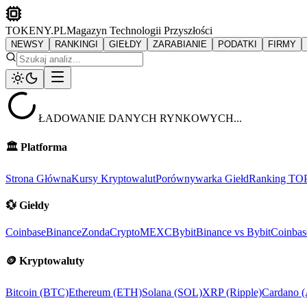
TOKENY.PL
Magazyn Technologii Przyszłości
NEWSY
RANKINGI
GIEŁDY
ZARABIANIE
PODATKI
FIRMY
ŁADOWANIE DANYCH RYNKOWYCH...
🏛️
Platforma
Strona Główna
Kursy Kryptowalut
Porównywarka Giełd
Ranking TO
💱
Giełdy
Coinbase
Binance
ZondaCrypto
MEXC
Bybit
Binance vs Bybit
Coinbas
🪙
Kryptowaluty
Bitcoin (BTC)
Ethereum (ETH)
Solana (SOL)
XRP (Ripple)
Cardano 