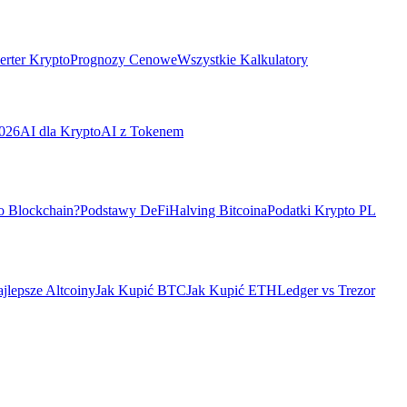
rter Krypto
Prognozy Cenowe
Wszystkie Kalkulatory
026
AI dla Krypto
AI z Tokenem
o Blockchain?
Podstawy DeFi
Halving Bitcoina
Podatki Krypto PL
jlepsze Altcoiny
Jak Kupić BTC
Jak Kupić ETH
Ledger vs Trezor