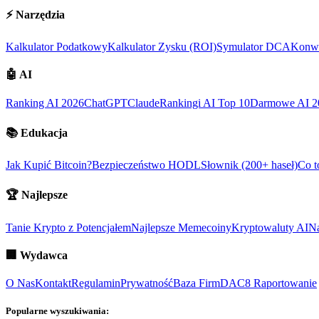
⚡
Narzędzia
Kalkulator Podatkowy
Kalkulator Zysku (ROI)
Symulator DCA
Konwe
🤖
AI
Ranking AI 2026
ChatGPT
Claude
Rankingi AI Top 10
Darmowe AI 2
📚
Edukacja
Jak Kupić Bitcoin?
Bezpieczeństwo HODL
Słownik (200+ haseł)
Co t
🏆
Najlepsze
Tanie Krypto z Potencjałem
Najlepsze Memecoiny
Kryptowaluty AI
Na
🏢
Wydawca
O Nas
Kontakt
Regulamin
Prywatność
Baza Firm
DAC8 Raportowanie
Popularne wyszukiwania: