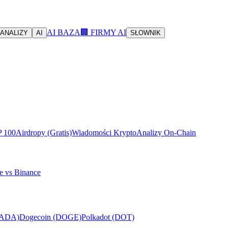
AI BAZA
🏢 FIRMY AI
ANALIZY
AI
SŁOWNIK
P 100
Airdropy (Gratis)
Wiadomości Krypto
Analizy On-Chain
e vs Binance
(ADA)
Dogecoin (DOGE)
Polkadot (DOT)