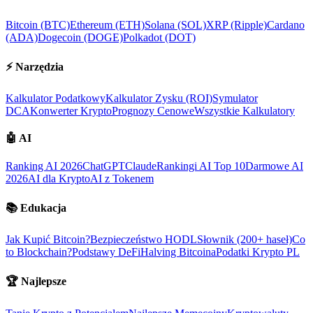
Bitcoin (BTC)
Ethereum (ETH)
Solana (SOL)
XRP (Ripple)
Cardano
(ADA)
Dogecoin (DOGE)
Polkadot (DOT)
⚡
Narzędzia
Kalkulator Podatkowy
Kalkulator Zysku (ROI)
Symulator
DCA
Konwerter Krypto
Prognozy Cenowe
Wszystkie Kalkulatory
🤖
AI
Ranking AI 2026
ChatGPT
Claude
Rankingi AI Top 10
Darmowe AI
2026
AI dla Krypto
AI z Tokenem
📚
Edukacja
Jak Kupić Bitcoin?
Bezpieczeństwo HODL
Słownik (200+ haseł)
Co
to Blockchain?
Podstawy DeFi
Halving Bitcoina
Podatki Krypto PL
🏆
Najlepsze