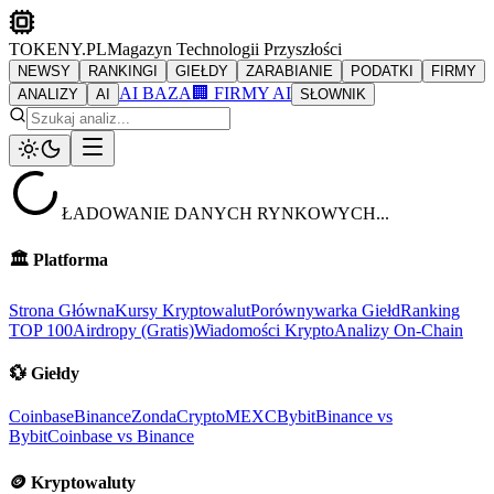
TOKENY.PL
Magazyn Technologii Przyszłości
NEWSY
RANKINGI
GIEŁDY
ZARABIANIE
PODATKI
FIRMY
AI BAZA
🏢 FIRMY AI
ANALIZY
AI
SŁOWNIK
ŁADOWANIE DANYCH RYNKOWYCH...
🏛️
Platforma
Strona Główna
Kursy Kryptowalut
Porównywarka Giełd
Ranking
TOP 100
Airdropy (Gratis)
Wiadomości Krypto
Analizy On-Chain
💱
Giełdy
Coinbase
Binance
ZondaCrypto
MEXC
Bybit
Binance vs
Bybit
Coinbase vs Binance
🪙
Kryptowaluty