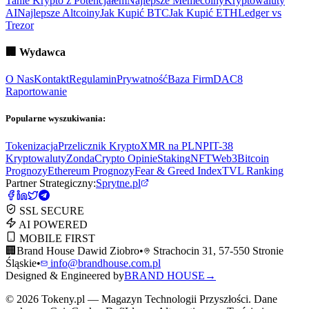
Tanie Krypto z Potencjałem
Najlepsze Memecoiny
Kryptowaluty
AI
Najlepsze Altcoiny
Jak Kupić BTC
Jak Kupić ETH
Ledger vs
Trezor
🏢
Wydawca
O Nas
Kontakt
Regulamin
Prywatność
Baza Firm
DAC8
Raportowanie
Popularne wyszukiwania:
Tokenizacja
Przelicznik Krypto
XMR na PLN
PIT-38
Kryptowaluty
ZondaCrypto Opinie
Staking
NFT
Web3
Bitcoin
Prognozy
Ethereum Prognozy
Fear & Greed Index
TVL Ranking
Partner Strategiczny:
Sprytne.pl
SSL SECURE
AI POWERED
MOBILE FIRST
🏢
Brand House Dawid Ziobro
•
Strachocin 31, 57-550 Stronie
Śląskie
•
info@brandhouse.com.pl
Designed & Engineered by
BRAND HOUSE
→
©
2026
Tokeny.pl — Magazyn Technologii Przyszłości. Dane