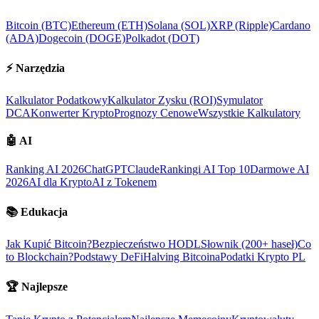
Bitcoin (BTC)
Ethereum (ETH)
Solana (SOL)
XRP (Ripple)
Cardano
(ADA)
Dogecoin (DOGE)
Polkadot (DOT)
⚡
Narzędzia
Kalkulator Podatkowy
Kalkulator Zysku (ROI)
Symulator
DCA
Konwerter Krypto
Prognozy Cenowe
Wszystkie Kalkulatory
🤖
AI
Ranking AI 2026
ChatGPT
Claude
Rankingi AI Top 10
Darmowe AI
2026
AI dla Krypto
AI z Tokenem
📚
Edukacja
Jak Kupić Bitcoin?
Bezpieczeństwo HODL
Słownik (200+ haseł)
Co
to Blockchain?
Podstawy DeFi
Halving Bitcoina
Podatki Krypto PL
🏆
Najlepsze