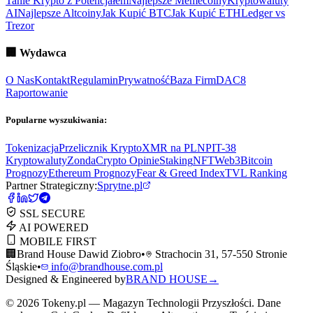
Tanie Krypto z Potencjałem
Najlepsze Memecoiny
Kryptowaluty
AI
Najlepsze Altcoiny
Jak Kupić BTC
Jak Kupić ETH
Ledger vs
Trezor
🏢
Wydawca
O Nas
Kontakt
Regulamin
Prywatność
Baza Firm
DAC8
Raportowanie
Popularne wyszukiwania:
Tokenizacja
Przelicznik Krypto
XMR na PLN
PIT-38
Kryptowaluty
ZondaCrypto Opinie
Staking
NFT
Web3
Bitcoin
Prognozy
Ethereum Prognozy
Fear & Greed Index
TVL Ranking
Partner Strategiczny:
Sprytne.pl
SSL SECURE
AI POWERED
MOBILE FIRST
🏢
Brand House Dawid Ziobro
•
Strachocin 31, 57-550 Stronie
Śląskie
•
info@brandhouse.com.pl
Designed & Engineered by
BRAND HOUSE
→
©
2026
Tokeny.pl — Magazyn Technologii Przyszłości. Dane