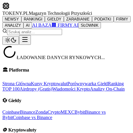
TOKENY.PL
Magazyn Technologii Przyszłości
NEWSY
RANKINGI
GIEŁDY
ZARABIANIE
PODATKI
FIRMY
AI BAZA
🏢 FIRMY AI
ANALIZY
AI
SŁOWNIK
ŁADOWANIE DANYCH RYNKOWYCH...
🏛️
Platforma
Strona Główna
Kursy Kryptowalut
Porównywarka Giełd
Ranking
TOP 100
Airdropy (Gratis)
Wiadomości Krypto
Analizy On-Chain
💱
Giełdy
Coinbase
Binance
ZondaCrypto
MEXC
Bybit
Binance vs
Bybit
Coinbase vs Binance
🪙
Kryptowaluty