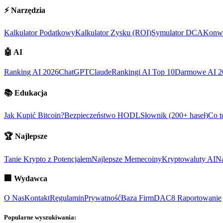
⚡
Narzędzia
Kalkulator Podatkowy
Kalkulator Zysku (ROI)
Symulator DCA
Konwe
🤖
AI
Ranking AI 2026
ChatGPT
Claude
Rankingi AI Top 10
Darmowe AI 2
📚
Edukacja
Jak Kupić Bitcoin?
Bezpieczeństwo HODL
Słownik (200+ haseł)
Co t
🏆
Najlepsze
Tanie Krypto z Potencjałem
Najlepsze Memecoiny
Kryptowaluty AI
Na
🏢
Wydawca
O Nas
Kontakt
Regulamin
Prywatność
Baza Firm
DAC8 Raportowanie
Popularne wyszukiwania: