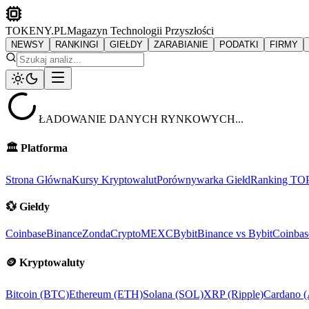
TOKENY.PL
Magazyn Technologii Przyszłości
NEWSY
RANKINGI
GIEŁDY
ZARABIANIE
PODATKI
FIRMY
ŁADOWANIE DANYCH RYNKOWYCH...
🏛️
Platforma
Strona Główna
Kursy Kryptowalut
Porównywarka Giełd
Ranking TO
💱
Giełdy
Coinbase
Binance
ZondaCrypto
MEXC
Bybit
Binance vs Bybit
Coinbas
🪙
Kryptowaluty
Bitcoin (BTC)
Ethereum (ETH)
Solana (SOL)
XRP (Ripple)
Cardano 