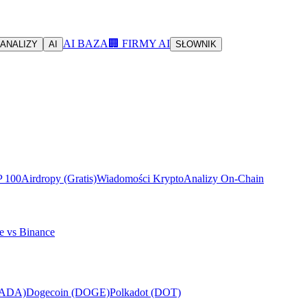
AI BAZA
🏢 FIRMY AI
ANALIZY
AI
SŁOWNIK
P 100
Airdropy (Gratis)
Wiadomości Krypto
Analizy On-Chain
e vs Binance
(ADA)
Dogecoin (DOGE)
Polkadot (DOT)