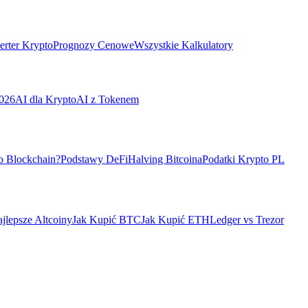
rter Krypto
Prognozy Cenowe
Wszystkie Kalkulatory
026
AI dla Krypto
AI z Tokenem
o Blockchain?
Podstawy DeFi
Halving Bitcoina
Podatki Krypto PL
jlepsze Altcoiny
Jak Kupić BTC
Jak Kupić ETH
Ledger vs Trezor