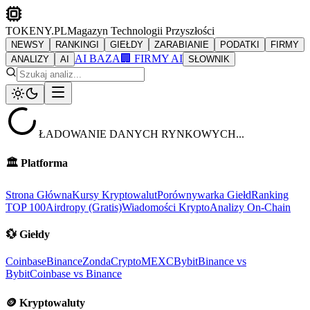
TOKENY.PL
Magazyn Technologii Przyszłości
NEWSY
RANKINGI
GIEŁDY
ZARABIANIE
PODATKI
FIRMY
AI BAZA
🏢 FIRMY AI
ANALIZY
AI
SŁOWNIK
ŁADOWANIE DANYCH RYNKOWYCH...
🏛️
Platforma
Strona Główna
Kursy Kryptowalut
Porównywarka Giełd
Ranking
TOP 100
Airdropy (Gratis)
Wiadomości Krypto
Analizy On-Chain
💱
Giełdy
Coinbase
Binance
ZondaCrypto
MEXC
Bybit
Binance vs
Bybit
Coinbase vs Binance
🪙
Kryptowaluty