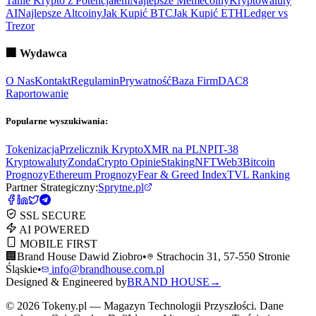
Tanie Krypto z Potencjałem
Najlepsze Memecoiny
Kryptowaluty
AI
Najlepsze Altcoiny
Jak Kupić BTC
Jak Kupić ETH
Ledger vs
Trezor
🏢
Wydawca
O Nas
Kontakt
Regulamin
Prywatność
Baza Firm
DAC8
Raportowanie
Popularne wyszukiwania:
Tokenizacja
Przelicznik Krypto
XMR na PLN
PIT-38
Kryptowaluty
ZondaCrypto Opinie
Staking
NFT
Web3
Bitcoin
Prognozy
Ethereum Prognozy
Fear & Greed Index
TVL Ranking
Partner Strategiczny:
Sprytne.pl
SSL SECURE
AI POWERED
MOBILE FIRST
🏢
Brand House Dawid Ziobro
•
Strachocin 31, 57-550 Stronie
Śląskie
•
info@brandhouse.com.pl
Designed & Engineered by
BRAND HOUSE
→
©
2026
Tokeny.pl — Magazyn Technologii Przyszłości. Dane