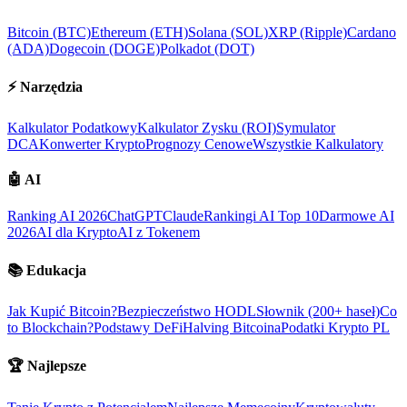
Bitcoin (BTC)
Ethereum (ETH)
Solana (SOL)
XRP (Ripple)
Cardano
(ADA)
Dogecoin (DOGE)
Polkadot (DOT)
⚡
Narzędzia
Kalkulator Podatkowy
Kalkulator Zysku (ROI)
Symulator
DCA
Konwerter Krypto
Prognozy Cenowe
Wszystkie Kalkulatory
🤖
AI
Ranking AI 2026
ChatGPT
Claude
Rankingi AI Top 10
Darmowe AI
2026
AI dla Krypto
AI z Tokenem
📚
Edukacja
Jak Kupić Bitcoin?
Bezpieczeństwo HODL
Słownik (200+ haseł)
Co
to Blockchain?
Podstawy DeFi
Halving Bitcoina
Podatki Krypto PL
🏆
Najlepsze