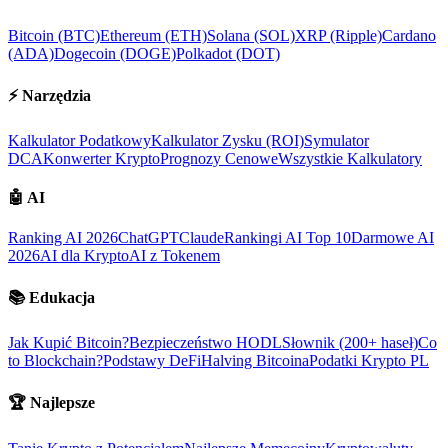
Bitcoin (BTC)
Ethereum (ETH)
Solana (SOL)
XRP (Ripple)
Cardano
(ADA)
Dogecoin (DOGE)
Polkadot (DOT)
⚡
Narzędzia
Kalkulator Podatkowy
Kalkulator Zysku (ROI)
Symulator
DCA
Konwerter Krypto
Prognozy Cenowe
Wszystkie Kalkulatory
🤖
AI
Ranking AI 2026
ChatGPT
Claude
Rankingi AI Top 10
Darmowe AI
2026
AI dla Krypto
AI z Tokenem
📚
Edukacja
Jak Kupić Bitcoin?
Bezpieczeństwo HODL
Słownik (200+ haseł)
Co
to Blockchain?
Podstawy DeFi
Halving Bitcoina
Podatki Krypto PL
🏆
Najlepsze