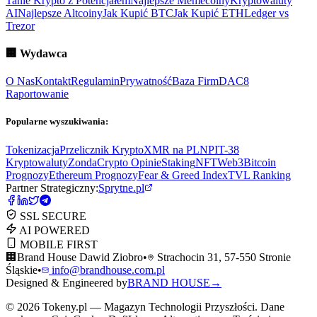
Tanie Krypto z Potencjałem
Najlepsze Memecoiny
Kryptowaluty
AI
Najlepsze Altcoiny
Jak Kupić BTC
Jak Kupić ETH
Ledger vs
Trezor
🏢
Wydawca
O Nas
Kontakt
Regulamin
Prywatność
Baza Firm
DAC8
Raportowanie
Popularne wyszukiwania:
Tokenizacja
Przelicznik Krypto
XMR na PLN
PIT-38
Kryptowaluty
ZondaCrypto Opinie
Staking
NFT
Web3
Bitcoin
Prognozy
Ethereum Prognozy
Fear & Greed Index
TVL Ranking
Partner Strategiczny:
Sprytne.pl
SSL SECURE
AI POWERED
MOBILE FIRST
🏢
Brand House Dawid Ziobro
•
Strachocin 31, 57-550 Stronie
Śląskie
•
info@brandhouse.com.pl
Designed & Engineered by
BRAND HOUSE
→
©
2026
Tokeny.pl — Magazyn Technologii Przyszłości. Dane