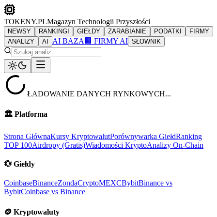
TOKENY.PL
Magazyn Technologii Przyszłości
NEWSY
RANKINGI
GIEŁDY
ZARABIANIE
PODATKI
FIRMY
AI BAZA
🏢 FIRMY AI
ANALIZY
AI
SŁOWNIK
ŁADOWANIE DANYCH RYNKOWYCH...
🏛️
Platforma
Strona Główna
Kursy Kryptowalut
Porównywarka Giełd
Ranking
TOP 100
Airdropy (Gratis)
Wiadomości Krypto
Analizy On-Chain
💱
Giełdy
Coinbase
Binance
ZondaCrypto
MEXC
Bybit
Binance vs
Bybit
Coinbase vs Binance
🪙
Kryptowaluty