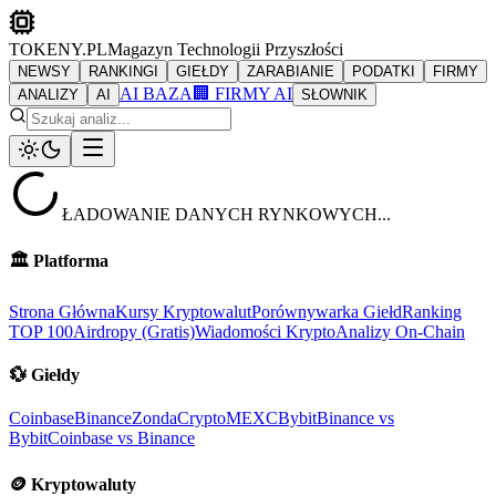
TOKENY.PL
Magazyn Technologii Przyszłości
NEWSY
RANKINGI
GIEŁDY
ZARABIANIE
PODATKI
FIRMY
AI BAZA
🏢 FIRMY AI
ANALIZY
AI
SŁOWNIK
ŁADOWANIE DANYCH RYNKOWYCH...
🏛️
Platforma
Strona Główna
Kursy Kryptowalut
Porównywarka Giełd
Ranking
TOP 100
Airdropy (Gratis)
Wiadomości Krypto
Analizy On-Chain
💱
Giełdy
Coinbase
Binance
ZondaCrypto
MEXC
Bybit
Binance vs
Bybit
Coinbase vs Binance
🪙
Kryptowaluty