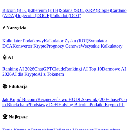
Bitcoin (BTC)
Ethereum (ETH)
Solana (SOL)
XRP (Ripple)
Cardano
(ADA)
Dogecoin (DOGE)
Polkadot (DOT)
⚡
Narzędzia
Kalkulator Podatkowy
Kalkulator Zysku (ROI)
Symulator
DCA
Konwerter Krypto
Prognozy Cenowe
Wszystkie Kalkulatory
🤖
AI
Ranking AI 2026
ChatGPT
Claude
Rankingi AI Top 10
Darmowe AI
2026
AI dla Krypto
AI z Tokenem
📚
Edukacja
Jak Kupić Bitcoin?
Bezpieczeństwo HODL
Słownik (200+ haseł)
Co
to Blockchain?
Podstawy DeFi
Halving Bitcoina
Podatki Krypto PL
🏆
Najlepsze