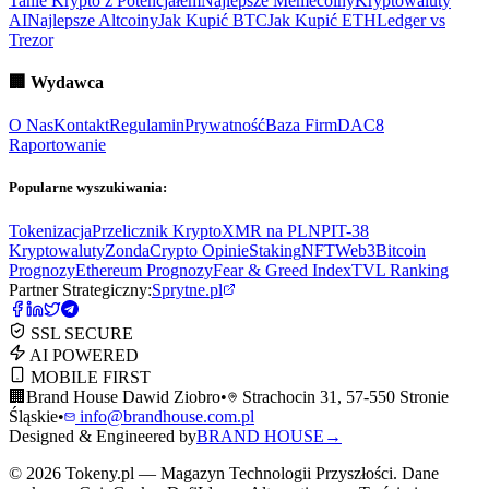
Tanie Krypto z Potencjałem
Najlepsze Memecoiny
Kryptowaluty
AI
Najlepsze Altcoiny
Jak Kupić BTC
Jak Kupić ETH
Ledger vs
Trezor
🏢
Wydawca
O Nas
Kontakt
Regulamin
Prywatność
Baza Firm
DAC8
Raportowanie
Popularne wyszukiwania:
Tokenizacja
Przelicznik Krypto
XMR na PLN
PIT-38
Kryptowaluty
ZondaCrypto Opinie
Staking
NFT
Web3
Bitcoin
Prognozy
Ethereum Prognozy
Fear & Greed Index
TVL Ranking
Partner Strategiczny:
Sprytne.pl
SSL SECURE
AI POWERED
MOBILE FIRST
🏢
Brand House Dawid Ziobro
•
Strachocin 31, 57-550 Stronie
Śląskie
•
info@brandhouse.com.pl
Designed & Engineered by
BRAND HOUSE
→
©
2026
Tokeny.pl — Magazyn Technologii Przyszłości. Dane