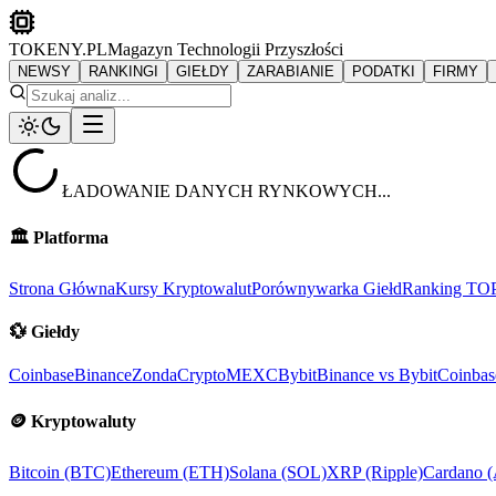
TOKENY.PL
Magazyn Technologii Przyszłości
NEWSY
RANKINGI
GIEŁDY
ZARABIANIE
PODATKI
FIRMY
ŁADOWANIE DANYCH RYNKOWYCH...
🏛️
Platforma
Strona Główna
Kursy Kryptowalut
Porównywarka Giełd
Ranking TO
💱
Giełdy
Coinbase
Binance
ZondaCrypto
MEXC
Bybit
Binance vs Bybit
Coinbas
🪙
Kryptowaluty
Bitcoin (BTC)
Ethereum (ETH)
Solana (SOL)
XRP (Ripple)
Cardano 