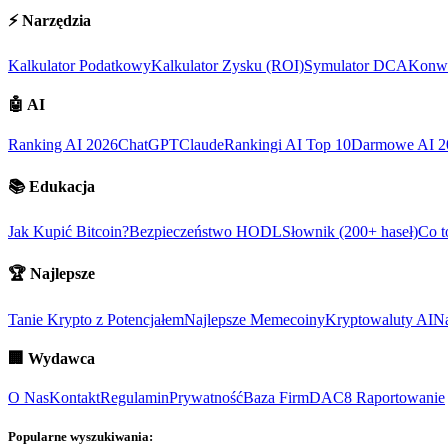
⚡
Narzędzia
Kalkulator Podatkowy
Kalkulator Zysku (ROI)
Symulator DCA
Konwe
🤖
AI
Ranking AI 2026
ChatGPT
Claude
Rankingi AI Top 10
Darmowe AI 2
📚
Edukacja
Jak Kupić Bitcoin?
Bezpieczeństwo HODL
Słownik (200+ haseł)
Co t
🏆
Najlepsze
Tanie Krypto z Potencjałem
Najlepsze Memecoiny
Kryptowaluty AI
Na
🏢
Wydawca
O Nas
Kontakt
Regulamin
Prywatność
Baza Firm
DAC8 Raportowanie
Popularne wyszukiwania: