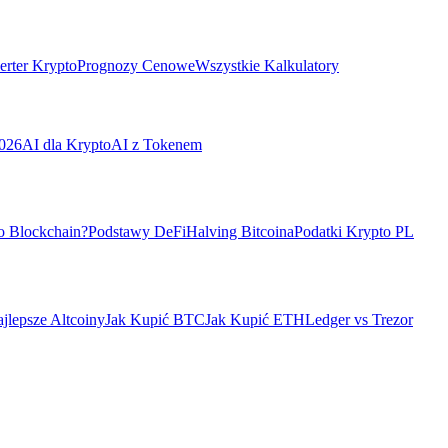
rter Krypto
Prognozy Cenowe
Wszystkie Kalkulatory
026
AI dla Krypto
AI z Tokenem
o Blockchain?
Podstawy DeFi
Halving Bitcoina
Podatki Krypto PL
jlepsze Altcoiny
Jak Kupić BTC
Jak Kupić ETH
Ledger vs Trezor