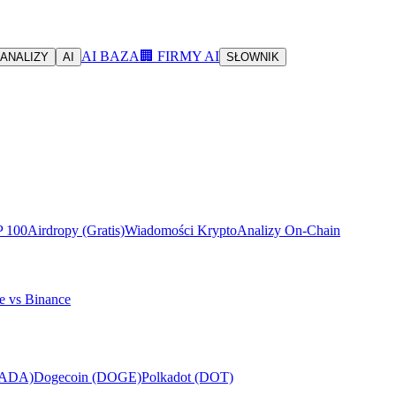
AI BAZA
🏢 FIRMY AI
ANALIZY
AI
SŁOWNIK
P 100
Airdropy (Gratis)
Wiadomości Krypto
Analizy On-Chain
e vs Binance
(ADA)
Dogecoin (DOGE)
Polkadot (DOT)