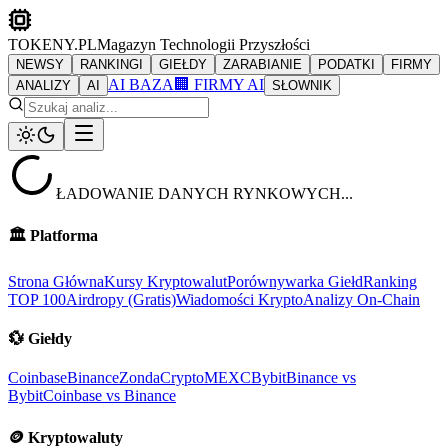
TOKENY.PL
Magazyn Technologii Przyszłości
NEWSY
RANKINGI
GIEŁDY
ZARABIANIE
PODATKI
FIRMY
AI BAZA
🏢 FIRMY AI
ANALIZY
AI
SŁOWNIK
ŁADOWANIE DANYCH RYNKOWYCH...
🏛️
Platforma
Strona Główna
Kursy Kryptowalut
Porównywarka Giełd
Ranking
TOP 100
Airdropy (Gratis)
Wiadomości Krypto
Analizy On-Chain
💱
Giełdy
Coinbase
Binance
ZondaCrypto
MEXC
Bybit
Binance vs
Bybit
Coinbase vs Binance
🪙
Kryptowaluty