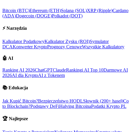
Bitcoin (BTC)
Ethereum (ETH)
Solana (SOL)
XRP (Ripple)
Cardano
(ADA)
Dogecoin (DOGE)
Polkadot (DOT)
⚡
Narzędzia
Kalkulator Podatkowy
Kalkulator Zysku (ROI)
Symulator
DCA
Konwerter Krypto
Prognozy Cenowe
Wszystkie Kalkulatory
🤖
AI
Ranking AI 2026
ChatGPT
Claude
Rankingi AI Top 10
Darmowe AI
2026
AI dla Krypto
AI z Tokenem
📚
Edukacja
Jak Kupić Bitcoin?
Bezpieczeństwo HODL
Słownik (200+ haseł)
Co
to Blockchain?
Podstawy DeFi
Halving Bitcoina
Podatki Krypto PL
🏆
Najlepsze