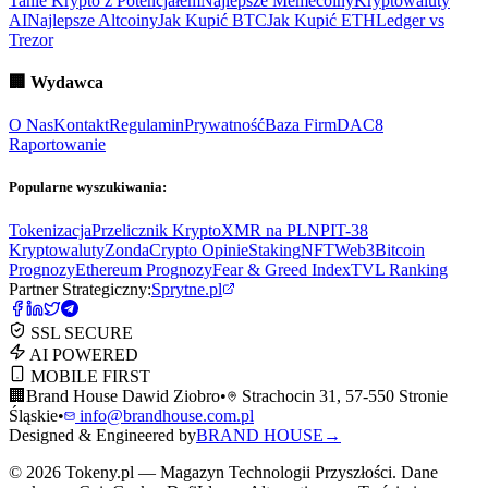
Tanie Krypto z Potencjałem
Najlepsze Memecoiny
Kryptowaluty
AI
Najlepsze Altcoiny
Jak Kupić BTC
Jak Kupić ETH
Ledger vs
Trezor
🏢
Wydawca
O Nas
Kontakt
Regulamin
Prywatność
Baza Firm
DAC8
Raportowanie
Popularne wyszukiwania:
Tokenizacja
Przelicznik Krypto
XMR na PLN
PIT-38
Kryptowaluty
ZondaCrypto Opinie
Staking
NFT
Web3
Bitcoin
Prognozy
Ethereum Prognozy
Fear & Greed Index
TVL Ranking
Partner Strategiczny:
Sprytne.pl
SSL SECURE
AI POWERED
MOBILE FIRST
🏢
Brand House Dawid Ziobro
•
Strachocin 31, 57-550 Stronie
Śląskie
•
info@brandhouse.com.pl
Designed & Engineered by
BRAND HOUSE
→
©
2026
Tokeny.pl — Magazyn Technologii Przyszłości. Dane