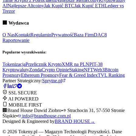
Tanie Krypto z Potencjałem
Najlepsze Memecoiny
Kryptowaluty
AI
Najlepsze Altcoiny
Jak Kupić BTC
Jak Kupić ETH
Ledger vs
Trezor
🏢
Wydawca
O Nas
Kontakt
Regulamin
Prywatność
Baza Firm
DAC8
Raportowanie
Popularne wyszukiwania:
Tokenizacja
Przelicznik Krypto
XMR na PLN
PIT-38
Kryptowaluty
ZondaCrypto Opinie
Staking
NFT
Web3
Bitcoin
Prognozy
Ethereum Prognozy
Fear & Greed Index
TVL Ranking
Partner Strategiczny:
Sprytne.pl
SSL SECURE
AI POWERED
MOBILE FIRST
🏢
Brand House Dawid Ziobro
•
Strachocin 31, 57-550 Stronie
Śląskie
•
info@brandhouse.com.pl
Designed & Engineered by
BRAND HOUSE
→
©
2026
Tokeny.pl — Magazyn Technologii Przyszłości. Dane