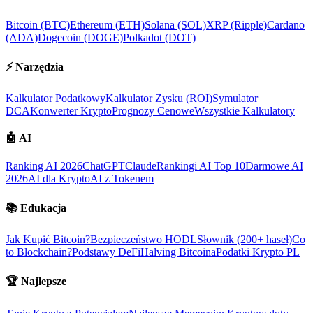
Bitcoin (BTC)
Ethereum (ETH)
Solana (SOL)
XRP (Ripple)
Cardano
(ADA)
Dogecoin (DOGE)
Polkadot (DOT)
⚡
Narzędzia
Kalkulator Podatkowy
Kalkulator Zysku (ROI)
Symulator
DCA
Konwerter Krypto
Prognozy Cenowe
Wszystkie Kalkulatory
🤖
AI
Ranking AI 2026
ChatGPT
Claude
Rankingi AI Top 10
Darmowe AI
2026
AI dla Krypto
AI z Tokenem
📚
Edukacja
Jak Kupić Bitcoin?
Bezpieczeństwo HODL
Słownik (200+ haseł)
Co
to Blockchain?
Podstawy DeFi
Halving Bitcoina
Podatki Krypto PL
🏆
Najlepsze