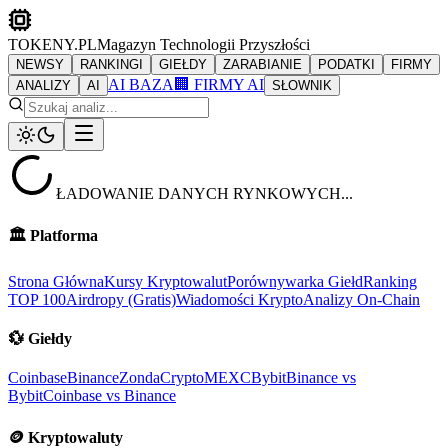
TOKENY.PL
Magazyn Technologii Przyszłości
NEWSY
RANKINGI
GIEŁDY
ZARABIANIE
PODATKI
FIRMY
AI BAZA
🏢 FIRMY AI
ANALIZY
AI
SŁOWNIK
ŁADOWANIE DANYCH RYNKOWYCH...
🏛️
Platforma
Strona Główna
Kursy Kryptowalut
Porównywarka Giełd
Ranking
TOP 100
Airdropy (Gratis)
Wiadomości Krypto
Analizy On-Chain
💱
Giełdy
Coinbase
Binance
ZondaCrypto
MEXC
Bybit
Binance vs
Bybit
Coinbase vs Binance
🪙
Kryptowaluty