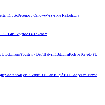
rter Krypto
Prognozy Cenowe
Wszystkie Kalkulatory
026
AI dla Krypto
AI z Tokenem
o Blockchain?
Podstawy DeFi
Halving Bitcoina
Podatki Krypto PL
jlepsze Altcoiny
Jak Kupić BTC
Jak Kupić ETH
Ledger vs Trezor