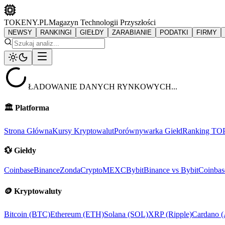
TOKENY.PL
Magazyn Technologii Przyszłości
NEWSY
RANKINGI
GIEŁDY
ZARABIANIE
PODATKI
FIRMY
ŁADOWANIE DANYCH RYNKOWYCH...
🏛️
Platforma
Strona Główna
Kursy Kryptowalut
Porównywarka Giełd
Ranking TO
💱
Giełdy
Coinbase
Binance
ZondaCrypto
MEXC
Bybit
Binance vs Bybit
Coinbas
🪙
Kryptowaluty
Bitcoin (BTC)
Ethereum (ETH)
Solana (SOL)
XRP (Ripple)
Cardano 