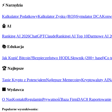
⚡
Narzędzia
Kalkulator Podatkowy
Kalkulator Zysku (ROI)
Symulator DCA
Konwe
🤖
AI
Ranking AI 2026
ChatGPT
Claude
Rankingi AI Top 10
Darmowe AI 2
📚
Edukacja
Jak Kupić Bitcoin?
Bezpieczeństwo HODL
Słownik (200+ haseł)
Co t
🏆
Najlepsze
Tanie Krypto z Potencjałem
Najlepsze Memecoiny
Kryptowaluty AI
Na
🏢
Wydawca
O Nas
Kontakt
Regulamin
Prywatność
Baza Firm
DAC8 Raportowanie
Popularne wyszukiwania: