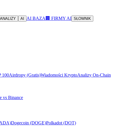
AI BAZA
🏢 FIRMY AI
ANALIZY
AI
SŁOWNIK
P 100
Airdropy (Gratis)
Wiadomości Krypto
Analizy On-Chain
e vs Binance
(ADA)
Dogecoin (DOGE)
Polkadot (DOT)