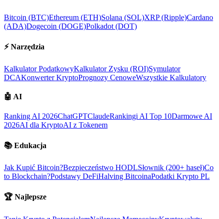
Bitcoin (BTC)
Ethereum (ETH)
Solana (SOL)
XRP (Ripple)
Cardano
(ADA)
Dogecoin (DOGE)
Polkadot (DOT)
⚡
Narzędzia
Kalkulator Podatkowy
Kalkulator Zysku (ROI)
Symulator
DCA
Konwerter Krypto
Prognozy Cenowe
Wszystkie Kalkulatory
🤖
AI
Ranking AI 2026
ChatGPT
Claude
Rankingi AI Top 10
Darmowe AI
2026
AI dla Krypto
AI z Tokenem
📚
Edukacja
Jak Kupić Bitcoin?
Bezpieczeństwo HODL
Słownik (200+ haseł)
Co
to Blockchain?
Podstawy DeFi
Halving Bitcoina
Podatki Krypto PL
🏆
Najlepsze