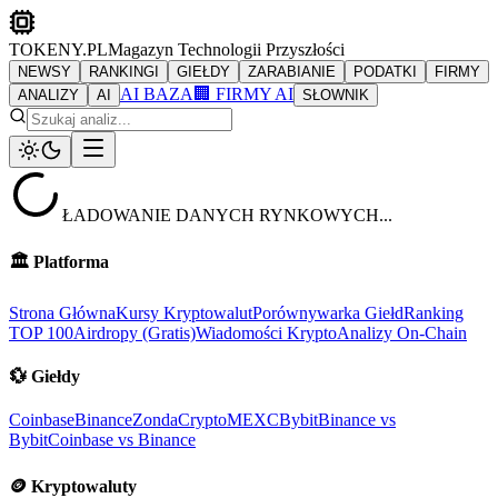
TOKENY.PL
Magazyn Technologii Przyszłości
NEWSY
RANKINGI
GIEŁDY
ZARABIANIE
PODATKI
FIRMY
AI BAZA
🏢 FIRMY AI
ANALIZY
AI
SŁOWNIK
ŁADOWANIE DANYCH RYNKOWYCH...
🏛️
Platforma
Strona Główna
Kursy Kryptowalut
Porównywarka Giełd
Ranking
TOP 100
Airdropy (Gratis)
Wiadomości Krypto
Analizy On-Chain
💱
Giełdy
Coinbase
Binance
ZondaCrypto
MEXC
Bybit
Binance vs
Bybit
Coinbase vs Binance
🪙
Kryptowaluty