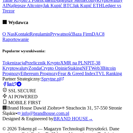
Tanie Krypto z Potencjałem
Najlepsze Memecoiny
Kryptowaluty
AI
Najlepsze Altcoiny
Jak Kupić BTC
Jak Kupić ETH
Ledger vs
Trezor
🏢
Wydawca
O Nas
Kontakt
Regulamin
Prywatność
Baza Firm
DAC8
Raportowanie
Popularne wyszukiwania:
Tokenizacja
Przelicznik Krypto
XMR na PLN
PIT-38
Kryptowaluty
ZondaCrypto Opinie
Staking
NFT
Web3
Bitcoin
Prognozy
Ethereum Prognozy
Fear & Greed Index
TVL Ranking
Partner Strategiczny:
Sprytne.pl
SSL SECURE
AI POWERED
MOBILE FIRST
🏢
Brand House Dawid Ziobro
•
Strachocin 31, 57-550 Stronie
Śląskie
•
info@brandhouse.com.pl
Designed & Engineered by
BRAND HOUSE
→
©
2026
Tokeny.pl — Magazyn Technologii Przyszłości. Dane