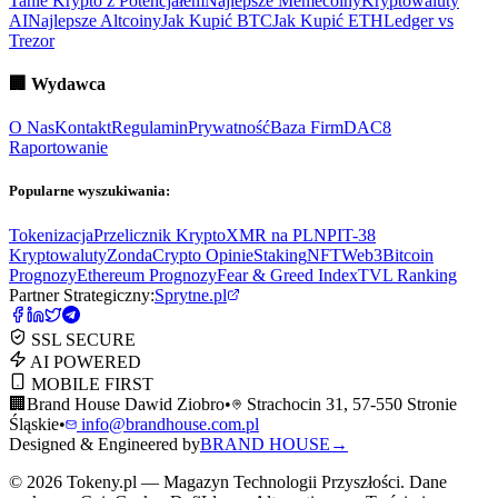
Tanie Krypto z Potencjałem
Najlepsze Memecoiny
Kryptowaluty
AI
Najlepsze Altcoiny
Jak Kupić BTC
Jak Kupić ETH
Ledger vs
Trezor
🏢
Wydawca
O Nas
Kontakt
Regulamin
Prywatność
Baza Firm
DAC8
Raportowanie
Popularne wyszukiwania:
Tokenizacja
Przelicznik Krypto
XMR na PLN
PIT-38
Kryptowaluty
ZondaCrypto Opinie
Staking
NFT
Web3
Bitcoin
Prognozy
Ethereum Prognozy
Fear & Greed Index
TVL Ranking
Partner Strategiczny:
Sprytne.pl
SSL SECURE
AI POWERED
MOBILE FIRST
🏢
Brand House Dawid Ziobro
•
Strachocin 31, 57-550 Stronie
Śląskie
•
info@brandhouse.com.pl
Designed & Engineered by
BRAND HOUSE
→
©
2026
Tokeny.pl — Magazyn Technologii Przyszłości. Dane