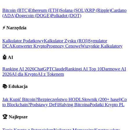
Bitcoin (BTC)
Ethereum (ETH)
Solana (SOL)
XRP (Ripple)
Cardano
(ADA)
Dogecoin (DOGE)
Polkadot (DOT)
⚡
Narzędzia
Kalkulator Podatkowy
Kalkulator Zysku (ROI)
Symulator
DCA
Konwerter Krypto
Prognozy Cenowe
Wszystkie Kalkulatory
🤖
AI
Ranking AI 2026
ChatGPT
Claude
Rankingi AI Top 10
Darmowe AI
2026
AI dla Krypto
AI z Tokenem
📚
Edukacja
Jak Kupić Bitcoin?
Bezpieczeństwo HODL
Słownik (200+ haseł)
Co
to Blockchain?
Podstawy DeFi
Halving Bitcoina
Podatki Krypto PL
🏆
Najlepsze