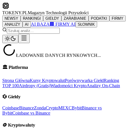
TOKENY.PL
Magazyn Technologii Przyszłości
NEWSY
RANKINGI
GIEŁDY
ZARABIANIE
PODATKI
FIRMY
AI BAZA
🏢 FIRMY AI
ANALIZY
AI
SŁOWNIK
ŁADOWANIE DANYCH RYNKOWYCH...
🏛️
Platforma
Strona Główna
Kursy Kryptowalut
Porównywarka Giełd
Ranking
TOP 100
Airdropy (Gratis)
Wiadomości Krypto
Analizy On-Chain
💱
Giełdy
Coinbase
Binance
ZondaCrypto
MEXC
Bybit
Binance vs
Bybit
Coinbase vs Binance
🪙
Kryptowaluty