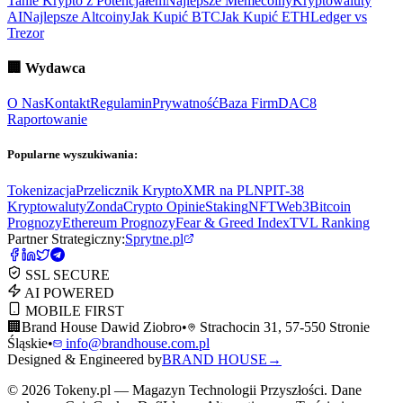
Tanie Krypto z Potencjałem
Najlepsze Memecoiny
Kryptowaluty
AI
Najlepsze Altcoiny
Jak Kupić BTC
Jak Kupić ETH
Ledger vs
Trezor
🏢
Wydawca
O Nas
Kontakt
Regulamin
Prywatność
Baza Firm
DAC8
Raportowanie
Popularne wyszukiwania:
Tokenizacja
Przelicznik Krypto
XMR na PLN
PIT-38
Kryptowaluty
ZondaCrypto Opinie
Staking
NFT
Web3
Bitcoin
Prognozy
Ethereum Prognozy
Fear & Greed Index
TVL Ranking
Partner Strategiczny:
Sprytne.pl
SSL SECURE
AI POWERED
MOBILE FIRST
🏢
Brand House Dawid Ziobro
•
Strachocin 31, 57-550 Stronie
Śląskie
•
info@brandhouse.com.pl
Designed & Engineered by
BRAND HOUSE
→
©
2026
Tokeny.pl — Magazyn Technologii Przyszłości. Dane