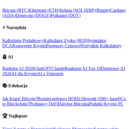
Bitcoin (BTC)
Ethereum (ETH)
Solana (SOL)
XRP (Ripple)
Cardano
(ADA)
Dogecoin (DOGE)
Polkadot (DOT)
⚡
Narzędzia
Kalkulator Podatkowy
Kalkulator Zysku (ROI)
Symulator
DCA
Konwerter Krypto
Prognozy Cenowe
Wszystkie Kalkulatory
🤖
AI
Ranking AI 2026
ChatGPT
Claude
Rankingi AI Top 10
Darmowe AI
2026
AI dla Krypto
AI z Tokenem
📚
Edukacja
Jak Kupić Bitcoin?
Bezpieczeństwo HODL
Słownik (200+ haseł)
Co
to Blockchain?
Podstawy DeFi
Halving Bitcoina
Podatki Krypto PL
🏆
Najlepsze