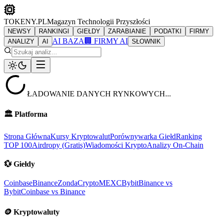
TOKENY.PL
Magazyn Technologii Przyszłości
NEWSY
RANKINGI
GIEŁDY
ZARABIANIE
PODATKI
FIRMY
AI BAZA
🏢 FIRMY AI
ANALIZY
AI
SŁOWNIK
ŁADOWANIE DANYCH RYNKOWYCH...
🏛️
Platforma
Strona Główna
Kursy Kryptowalut
Porównywarka Giełd
Ranking
TOP 100
Airdropy (Gratis)
Wiadomości Krypto
Analizy On-Chain
💱
Giełdy
Coinbase
Binance
ZondaCrypto
MEXC
Bybit
Binance vs
Bybit
Coinbase vs Binance
🪙
Kryptowaluty