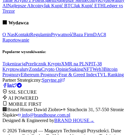
Tanie Krypto z Potencjałem
Najlepsze Memecoiny
Kryptowaluty
AI
Najlepsze Altcoiny
Jak Kupić BTC
Jak Kupić ETH
Ledger vs
Trezor
🏢
Wydawca
O Nas
Kontakt
Regulamin
Prywatność
Baza Firm
DAC8
Raportowanie
Popularne wyszukiwania:
Tokenizacja
Przelicznik Krypto
XMR na PLN
PIT-38
Kryptowaluty
ZondaCrypto Opinie
Staking
NFT
Web3
Bitcoin
Prognozy
Ethereum Prognozy
Fear & Greed Index
TVL Ranking
Partner Strategiczny:
Sprytne.pl
SSL SECURE
AI POWERED
MOBILE FIRST
🏢
Brand House Dawid Ziobro
•
Strachocin 31, 57-550 Stronie
Śląskie
•
info@brandhouse.com.pl
Designed & Engineered by
BRAND HOUSE
→
©
2026
Tokeny.pl — Magazyn Technologii Przyszłości. Dane