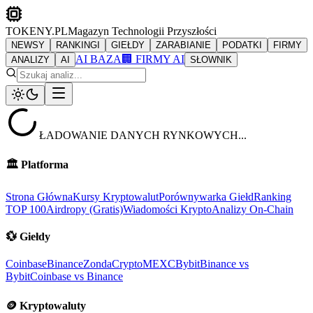
TOKENY.PL
Magazyn Technologii Przyszłości
NEWSY
RANKINGI
GIEŁDY
ZARABIANIE
PODATKI
FIRMY
AI BAZA
🏢 FIRMY AI
ANALIZY
AI
SŁOWNIK
ŁADOWANIE DANYCH RYNKOWYCH...
🏛️
Platforma
Strona Główna
Kursy Kryptowalut
Porównywarka Giełd
Ranking
TOP 100
Airdropy (Gratis)
Wiadomości Krypto
Analizy On-Chain
💱
Giełdy
Coinbase
Binance
ZondaCrypto
MEXC
Bybit
Binance vs
Bybit
Coinbase vs Binance
🪙
Kryptowaluty