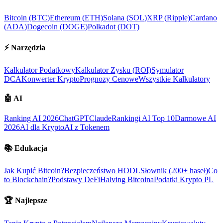
Bitcoin (BTC)
Ethereum (ETH)
Solana (SOL)
XRP (Ripple)
Cardano
(ADA)
Dogecoin (DOGE)
Polkadot (DOT)
⚡
Narzędzia
Kalkulator Podatkowy
Kalkulator Zysku (ROI)
Symulator
DCA
Konwerter Krypto
Prognozy Cenowe
Wszystkie Kalkulatory
🤖
AI
Ranking AI 2026
ChatGPT
Claude
Rankingi AI Top 10
Darmowe AI
2026
AI dla Krypto
AI z Tokenem
📚
Edukacja
Jak Kupić Bitcoin?
Bezpieczeństwo HODL
Słownik (200+ haseł)
Co
to Blockchain?
Podstawy DeFi
Halving Bitcoina
Podatki Krypto PL
🏆
Najlepsze