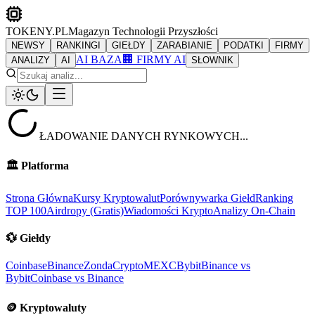
TOKENY.PL
Magazyn Technologii Przyszłości
NEWSY
RANKINGI
GIEŁDY
ZARABIANIE
PODATKI
FIRMY
AI BAZA
🏢 FIRMY AI
ANALIZY
AI
SŁOWNIK
ŁADOWANIE DANYCH RYNKOWYCH...
🏛️
Platforma
Strona Główna
Kursy Kryptowalut
Porównywarka Giełd
Ranking
TOP 100
Airdropy (Gratis)
Wiadomości Krypto
Analizy On-Chain
💱
Giełdy
Coinbase
Binance
ZondaCrypto
MEXC
Bybit
Binance vs
Bybit
Coinbase vs Binance
🪙
Kryptowaluty