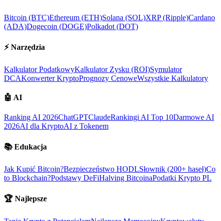
Bitcoin (BTC)
Ethereum (ETH)
Solana (SOL)
XRP (Ripple)
Cardano
(ADA)
Dogecoin (DOGE)
Polkadot (DOT)
⚡
Narzędzia
Kalkulator Podatkowy
Kalkulator Zysku (ROI)
Symulator
DCA
Konwerter Krypto
Prognozy Cenowe
Wszystkie Kalkulatory
🤖
AI
Ranking AI 2026
ChatGPT
Claude
Rankingi AI Top 10
Darmowe AI
2026
AI dla Krypto
AI z Tokenem
📚
Edukacja
Jak Kupić Bitcoin?
Bezpieczeństwo HODL
Słownik (200+ haseł)
Co
to Blockchain?
Podstawy DeFi
Halving Bitcoina
Podatki Krypto PL
🏆
Najlepsze