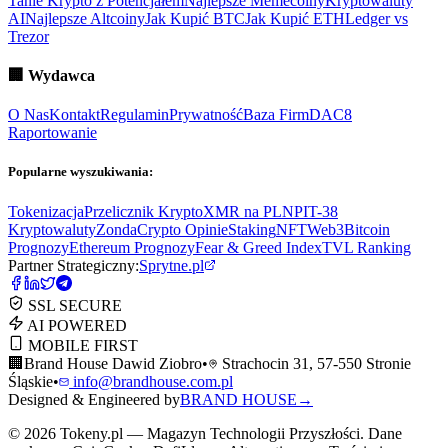
Tanie Krypto z Potencjałem
Najlepsze Memecoiny
Kryptowaluty
AI
Najlepsze Altcoiny
Jak Kupić BTC
Jak Kupić ETH
Ledger vs
Trezor
🏢
Wydawca
O Nas
Kontakt
Regulamin
Prywatność
Baza Firm
DAC8
Raportowanie
Popularne wyszukiwania:
Tokenizacja
Przelicznik Krypto
XMR na PLN
PIT-38
Kryptowaluty
ZondaCrypto Opinie
Staking
NFT
Web3
Bitcoin
Prognozy
Ethereum Prognozy
Fear & Greed Index
TVL Ranking
Partner Strategiczny:
Sprytne.pl
SSL SECURE
AI POWERED
MOBILE FIRST
🏢
Brand House Dawid Ziobro
•
Strachocin 31, 57-550 Stronie
Śląskie
•
info@brandhouse.com.pl
Designed & Engineered by
BRAND HOUSE
→
©
2026
Tokeny.pl — Magazyn Technologii Przyszłości. Dane