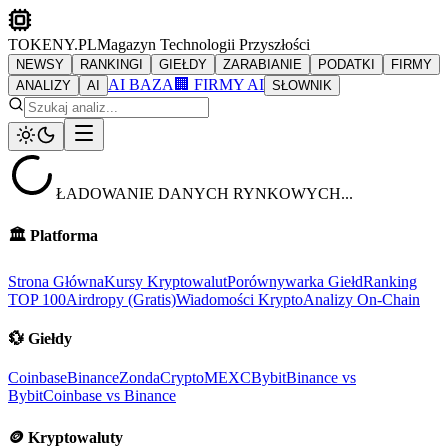
TOKENY.PL
Magazyn Technologii Przyszłości
NEWSY
RANKINGI
GIEŁDY
ZARABIANIE
PODATKI
FIRMY
AI BAZA
🏢 FIRMY AI
ANALIZY
AI
SŁOWNIK
ŁADOWANIE DANYCH RYNKOWYCH...
🏛️
Platforma
Strona Główna
Kursy Kryptowalut
Porównywarka Giełd
Ranking
TOP 100
Airdropy (Gratis)
Wiadomości Krypto
Analizy On-Chain
💱
Giełdy
Coinbase
Binance
ZondaCrypto
MEXC
Bybit
Binance vs
Bybit
Coinbase vs Binance
🪙
Kryptowaluty