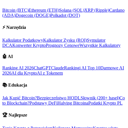
Bitcoin (BTC)
Ethereum (ETH)
Solana (SOL)
XRP (Ripple)
Cardano
(ADA)
Dogecoin (DOGE)
Polkadot (DOT)
⚡
Narzędzia
Kalkulator Podatkowy
Kalkulator Zysku (ROI)
Symulator
DCA
Konwerter Krypto
Prognozy Cenowe
Wszystkie Kalkulatory
🤖
AI
Ranking AI 2026
ChatGPT
Claude
Rankingi AI Top 10
Darmowe AI
2026
AI dla Krypto
AI z Tokenem
📚
Edukacja
Jak Kupić Bitcoin?
Bezpieczeństwo HODL
Słownik (200+ haseł)
Co
to Blockchain?
Podstawy DeFi
Halving Bitcoina
Podatki Krypto PL
🏆
Najlepsze