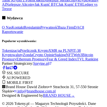
Tanie Krypto z Potencjałem
Najlepsze Memecoiny
Kryptowaluty
AI
Najlepsze Altcoiny
Jak Kupić BTC
Jak Kupić ETH
Ledger vs
Trezor
🏢
Wydawca
O Nas
Kontakt
Regulamin
Prywatność
Baza Firm
DAC8
Raportowanie
Popularne wyszukiwania:
Tokenizacja
Przelicznik Krypto
XMR na PLN
PIT-38
Kryptowaluty
ZondaCrypto Opinie
Staking
NFT
Web3
Bitcoin
Prognozy
Ethereum Prognozy
Fear & Greed Index
TVL Ranking
Partner Strategiczny:
Sprytne.pl
SSL SECURE
AI POWERED
MOBILE FIRST
🏢
Brand House Dawid Ziobro
•
Strachocin 31, 57-550 Stronie
Śląskie
•
info@brandhouse.com.pl
Designed & Engineered by
BRAND HOUSE
→
©
2026
Tokeny.pl — Magazyn Technologii Przyszłości. Dane