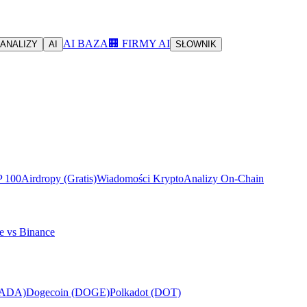
AI BAZA
🏢 FIRMY AI
ANALIZY
AI
SŁOWNIK
P 100
Airdropy (Gratis)
Wiadomości Krypto
Analizy On-Chain
e vs Binance
(ADA)
Dogecoin (DOGE)
Polkadot (DOT)