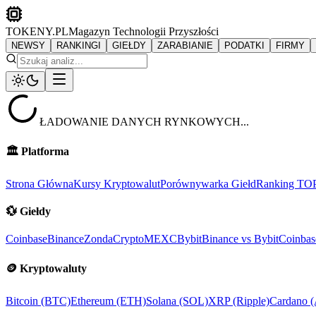
TOKENY.PL
Magazyn Technologii Przyszłości
NEWSY
RANKINGI
GIEŁDY
ZARABIANIE
PODATKI
FIRMY
ŁADOWANIE DANYCH RYNKOWYCH...
🏛️
Platforma
Strona Główna
Kursy Kryptowalut
Porównywarka Giełd
Ranking TO
💱
Giełdy
Coinbase
Binance
ZondaCrypto
MEXC
Bybit
Binance vs Bybit
Coinbas
🪙
Kryptowaluty
Bitcoin (BTC)
Ethereum (ETH)
Solana (SOL)
XRP (Ripple)
Cardano 