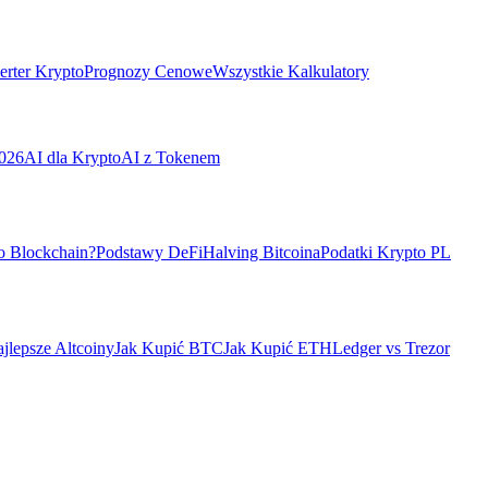
rter Krypto
Prognozy Cenowe
Wszystkie Kalkulatory
026
AI dla Krypto
AI z Tokenem
o Blockchain?
Podstawy DeFi
Halving Bitcoina
Podatki Krypto PL
jlepsze Altcoiny
Jak Kupić BTC
Jak Kupić ETH
Ledger vs Trezor