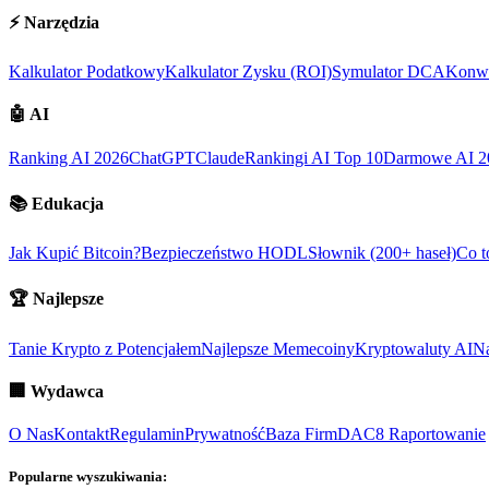
⚡
Narzędzia
Kalkulator Podatkowy
Kalkulator Zysku (ROI)
Symulator DCA
Konwe
🤖
AI
Ranking AI 2026
ChatGPT
Claude
Rankingi AI Top 10
Darmowe AI 2
📚
Edukacja
Jak Kupić Bitcoin?
Bezpieczeństwo HODL
Słownik (200+ haseł)
Co t
🏆
Najlepsze
Tanie Krypto z Potencjałem
Najlepsze Memecoiny
Kryptowaluty AI
Na
🏢
Wydawca
O Nas
Kontakt
Regulamin
Prywatność
Baza Firm
DAC8 Raportowanie
Popularne wyszukiwania: