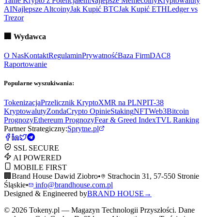
Tanie Krypto z Potencjałem
Najlepsze Memecoiny
Kryptowaluty
AI
Najlepsze Altcoiny
Jak Kupić BTC
Jak Kupić ETH
Ledger vs
Trezor
🏢
Wydawca
O Nas
Kontakt
Regulamin
Prywatność
Baza Firm
DAC8
Raportowanie
Popularne wyszukiwania:
Tokenizacja
Przelicznik Krypto
XMR na PLN
PIT-38
Kryptowaluty
ZondaCrypto Opinie
Staking
NFT
Web3
Bitcoin
Prognozy
Ethereum Prognozy
Fear & Greed Index
TVL Ranking
Partner Strategiczny:
Sprytne.pl
SSL SECURE
AI POWERED
MOBILE FIRST
🏢
Brand House Dawid Ziobro
•
Strachocin 31, 57-550 Stronie
Śląskie
•
info@brandhouse.com.pl
Designed & Engineered by
BRAND HOUSE
→
©
2026
Tokeny.pl — Magazyn Technologii Przyszłości. Dane