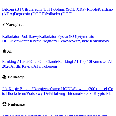
Bitcoin (BTC)
Ethereum (ETH)
Solana (SOL)
XRP (Ripple)
Cardano
(ADA)
Dogecoin (DOGE)
Polkadot (DOT)
⚡
Narzędzia
Kalkulator Podatkowy
Kalkulator Zysku (ROI)
Symulator
DCA
Konwerter Krypto
Prognozy Cenowe
Wszystkie Kalkulatory
🤖
AI
Ranking AI 2026
ChatGPT
Claude
Rankingi AI Top 10
Darmowe AI
2026
AI dla Krypto
AI z Tokenem
📚
Edukacja
Jak Kupić Bitcoin?
Bezpieczeństwo HODL
Słownik (200+ haseł)
Co
to Blockchain?
Podstawy DeFi
Halving Bitcoina
Podatki Krypto PL
🏆
Najlepsze