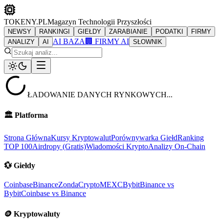
TOKENY.PL
Magazyn Technologii Przyszłości
NEWSY
RANKINGI
GIEŁDY
ZARABIANIE
PODATKI
FIRMY
AI BAZA
🏢 FIRMY AI
ANALIZY
AI
SŁOWNIK
ŁADOWANIE DANYCH RYNKOWYCH...
🏛️
Platforma
Strona Główna
Kursy Kryptowalut
Porównywarka Giełd
Ranking
TOP 100
Airdropy (Gratis)
Wiadomości Krypto
Analizy On-Chain
💱
Giełdy
Coinbase
Binance
ZondaCrypto
MEXC
Bybit
Binance vs
Bybit
Coinbase vs Binance
🪙
Kryptowaluty