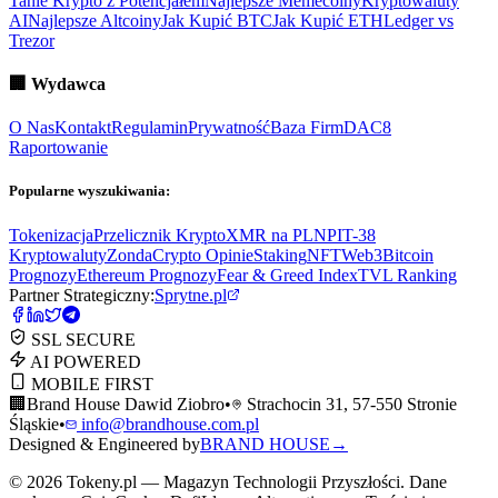
Tanie Krypto z Potencjałem
Najlepsze Memecoiny
Kryptowaluty
AI
Najlepsze Altcoiny
Jak Kupić BTC
Jak Kupić ETH
Ledger vs
Trezor
🏢
Wydawca
O Nas
Kontakt
Regulamin
Prywatność
Baza Firm
DAC8
Raportowanie
Popularne wyszukiwania:
Tokenizacja
Przelicznik Krypto
XMR na PLN
PIT-38
Kryptowaluty
ZondaCrypto Opinie
Staking
NFT
Web3
Bitcoin
Prognozy
Ethereum Prognozy
Fear & Greed Index
TVL Ranking
Partner Strategiczny:
Sprytne.pl
SSL SECURE
AI POWERED
MOBILE FIRST
🏢
Brand House Dawid Ziobro
•
Strachocin 31, 57-550 Stronie
Śląskie
•
info@brandhouse.com.pl
Designed & Engineered by
BRAND HOUSE
→
©
2026
Tokeny.pl — Magazyn Technologii Przyszłości. Dane