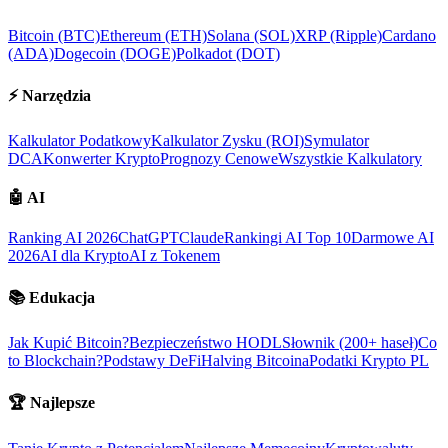
Bitcoin (BTC)
Ethereum (ETH)
Solana (SOL)
XRP (Ripple)
Cardano
(ADA)
Dogecoin (DOGE)
Polkadot (DOT)
⚡
Narzędzia
Kalkulator Podatkowy
Kalkulator Zysku (ROI)
Symulator
DCA
Konwerter Krypto
Prognozy Cenowe
Wszystkie Kalkulatory
🤖
AI
Ranking AI 2026
ChatGPT
Claude
Rankingi AI Top 10
Darmowe AI
2026
AI dla Krypto
AI z Tokenem
📚
Edukacja
Jak Kupić Bitcoin?
Bezpieczeństwo HODL
Słownik (200+ haseł)
Co
to Blockchain?
Podstawy DeFi
Halving Bitcoina
Podatki Krypto PL
🏆
Najlepsze