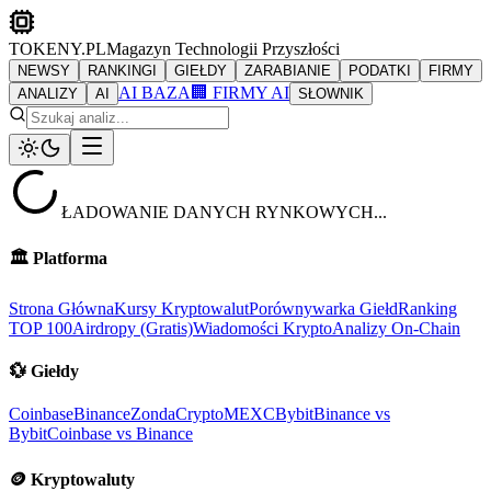
TOKENY.PL
Magazyn Technologii Przyszłości
NEWSY
RANKINGI
GIEŁDY
ZARABIANIE
PODATKI
FIRMY
AI BAZA
🏢 FIRMY AI
ANALIZY
AI
SŁOWNIK
ŁADOWANIE DANYCH RYNKOWYCH...
🏛️
Platforma
Strona Główna
Kursy Kryptowalut
Porównywarka Giełd
Ranking
TOP 100
Airdropy (Gratis)
Wiadomości Krypto
Analizy On-Chain
💱
Giełdy
Coinbase
Binance
ZondaCrypto
MEXC
Bybit
Binance vs
Bybit
Coinbase vs Binance
🪙
Kryptowaluty