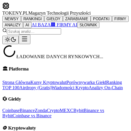
TOKENY.PL
Magazyn Technologii Przyszłości
NEWSY
RANKINGI
GIEŁDY
ZARABIANIE
PODATKI
FIRMY
AI BAZA
🏢 FIRMY AI
ANALIZY
AI
SŁOWNIK
ŁADOWANIE DANYCH RYNKOWYCH...
🏛️
Platforma
Strona Główna
Kursy Kryptowalut
Porównywarka Giełd
Ranking
TOP 100
Airdropy (Gratis)
Wiadomości Krypto
Analizy On-Chain
💱
Giełdy
Coinbase
Binance
ZondaCrypto
MEXC
Bybit
Binance vs
Bybit
Coinbase vs Binance
🪙
Kryptowaluty