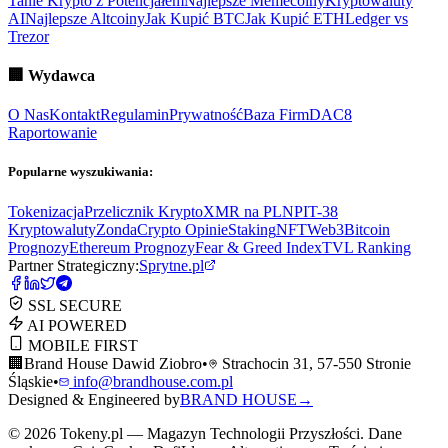
Tanie Krypto z Potencjałem
Najlepsze Memecoiny
Kryptowaluty
AI
Najlepsze Altcoiny
Jak Kupić BTC
Jak Kupić ETH
Ledger vs
Trezor
🏢
Wydawca
O Nas
Kontakt
Regulamin
Prywatność
Baza Firm
DAC8
Raportowanie
Popularne wyszukiwania:
Tokenizacja
Przelicznik Krypto
XMR na PLN
PIT-38
Kryptowaluty
ZondaCrypto Opinie
Staking
NFT
Web3
Bitcoin
Prognozy
Ethereum Prognozy
Fear & Greed Index
TVL Ranking
Partner Strategiczny:
Sprytne.pl
SSL SECURE
AI POWERED
MOBILE FIRST
🏢
Brand House Dawid Ziobro
•
Strachocin 31, 57-550 Stronie
Śląskie
•
info@brandhouse.com.pl
Designed & Engineered by
BRAND HOUSE
→
©
2026
Tokeny.pl — Magazyn Technologii Przyszłości. Dane