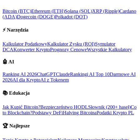
Bitcoin (BTC)
Ethereum (ETH)
Solana (SOL)
XRP (Ripple)
Cardano
(ADA)
Dogecoin (DOGE)
Polkadot (DOT)
⚡
Narzędzia
Kalkulator Podatkowy
Kalkulator Zysku (ROI)
Symulator
DCA
Konwerter Krypto
Prognozy Cenowe
Wszystkie Kalkulatory
🤖
AI
Ranking AI 2026
ChatGPT
Claude
Rankingi AI Top 10
Darmowe AI
2026
AI dla Krypto
AI z Tokenem
📚
Edukacja
Jak Kupić Bitcoin?
Bezpieczeństwo HODL
Słownik (200+ haseł)
Co
to Blockchain?
Podstawy DeFi
Halving Bitcoina
Podatki Krypto PL
🏆
Najlepsze