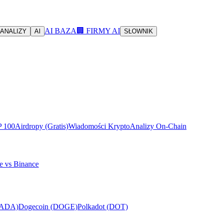
AI BAZA
🏢 FIRMY AI
ANALIZY
AI
SŁOWNIK
P 100
Airdropy (Gratis)
Wiadomości Krypto
Analizy On-Chain
e vs Binance
(ADA)
Dogecoin (DOGE)
Polkadot (DOT)