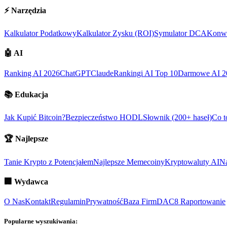
⚡
Narzędzia
Kalkulator Podatkowy
Kalkulator Zysku (ROI)
Symulator DCA
Konwe
🤖
AI
Ranking AI 2026
ChatGPT
Claude
Rankingi AI Top 10
Darmowe AI 2
📚
Edukacja
Jak Kupić Bitcoin?
Bezpieczeństwo HODL
Słownik (200+ haseł)
Co t
🏆
Najlepsze
Tanie Krypto z Potencjałem
Najlepsze Memecoiny
Kryptowaluty AI
Na
🏢
Wydawca
O Nas
Kontakt
Regulamin
Prywatność
Baza Firm
DAC8 Raportowanie
Popularne wyszukiwania: