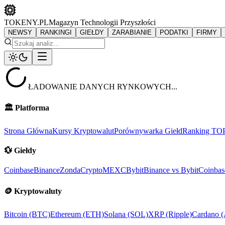
TOKENY.PL
Magazyn Technologii Przyszłości
NEWSY
RANKINGI
GIEŁDY
ZARABIANIE
PODATKI
FIRMY
ŁADOWANIE DANYCH RYNKOWYCH...
🏛️
Platforma
Strona Główna
Kursy Kryptowalut
Porównywarka Giełd
Ranking TO
💱
Giełdy
Coinbase
Binance
ZondaCrypto
MEXC
Bybit
Binance vs Bybit
Coinbas
🪙
Kryptowaluty
Bitcoin (BTC)
Ethereum (ETH)
Solana (SOL)
XRP (Ripple)
Cardano 