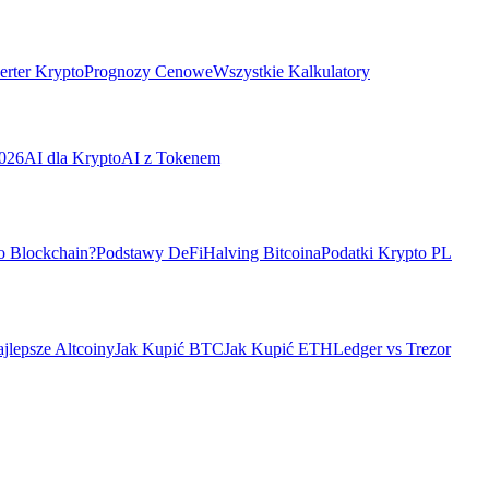
rter Krypto
Prognozy Cenowe
Wszystkie Kalkulatory
026
AI dla Krypto
AI z Tokenem
o Blockchain?
Podstawy DeFi
Halving Bitcoina
Podatki Krypto PL
jlepsze Altcoiny
Jak Kupić BTC
Jak Kupić ETH
Ledger vs Trezor