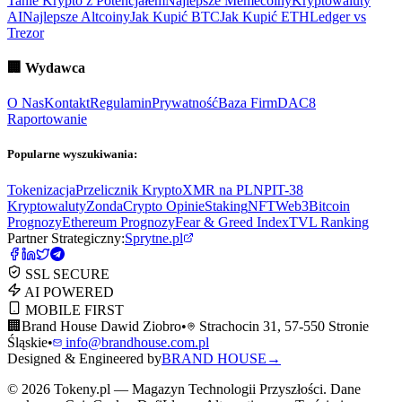
Tanie Krypto z Potencjałem
Najlepsze Memecoiny
Kryptowaluty
AI
Najlepsze Altcoiny
Jak Kupić BTC
Jak Kupić ETH
Ledger vs
Trezor
🏢
Wydawca
O Nas
Kontakt
Regulamin
Prywatność
Baza Firm
DAC8
Raportowanie
Popularne wyszukiwania:
Tokenizacja
Przelicznik Krypto
XMR na PLN
PIT-38
Kryptowaluty
ZondaCrypto Opinie
Staking
NFT
Web3
Bitcoin
Prognozy
Ethereum Prognozy
Fear & Greed Index
TVL Ranking
Partner Strategiczny:
Sprytne.pl
SSL SECURE
AI POWERED
MOBILE FIRST
🏢
Brand House Dawid Ziobro
•
Strachocin 31, 57-550 Stronie
Śląskie
•
info@brandhouse.com.pl
Designed & Engineered by
BRAND HOUSE
→
©
2026
Tokeny.pl — Magazyn Technologii Przyszłości. Dane