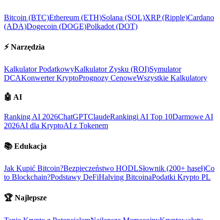
Bitcoin (BTC)
Ethereum (ETH)
Solana (SOL)
XRP (Ripple)
Cardano
(ADA)
Dogecoin (DOGE)
Polkadot (DOT)
⚡
Narzędzia
Kalkulator Podatkowy
Kalkulator Zysku (ROI)
Symulator
DCA
Konwerter Krypto
Prognozy Cenowe
Wszystkie Kalkulatory
🤖
AI
Ranking AI 2026
ChatGPT
Claude
Rankingi AI Top 10
Darmowe AI
2026
AI dla Krypto
AI z Tokenem
📚
Edukacja
Jak Kupić Bitcoin?
Bezpieczeństwo HODL
Słownik (200+ haseł)
Co
to Blockchain?
Podstawy DeFi
Halving Bitcoina
Podatki Krypto PL
🏆
Najlepsze