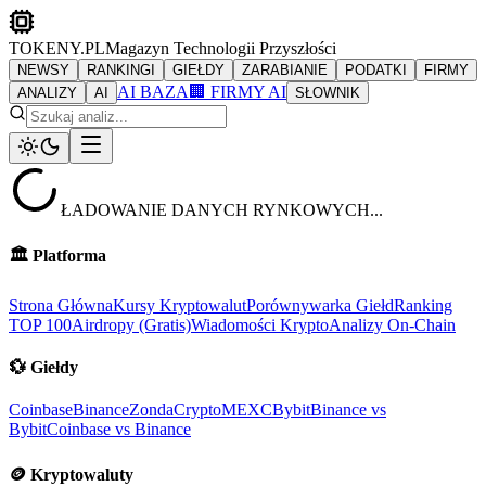
TOKENY.PL
Magazyn Technologii Przyszłości
NEWSY
RANKINGI
GIEŁDY
ZARABIANIE
PODATKI
FIRMY
AI BAZA
🏢 FIRMY AI
ANALIZY
AI
SŁOWNIK
ŁADOWANIE DANYCH RYNKOWYCH...
🏛️
Platforma
Strona Główna
Kursy Kryptowalut
Porównywarka Giełd
Ranking
TOP 100
Airdropy (Gratis)
Wiadomości Krypto
Analizy On-Chain
💱
Giełdy
Coinbase
Binance
ZondaCrypto
MEXC
Bybit
Binance vs
Bybit
Coinbase vs Binance
🪙
Kryptowaluty