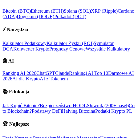
Bitcoin (BTC)
Ethereum (ETH)
Solana (SOL)
XRP (Ripple)
Cardano
(ADA)
Dogecoin (DOGE)
Polkadot (DOT)
⚡
Narzędzia
Kalkulator Podatkowy
Kalkulator Zysku (ROI)
Symulator
DCA
Konwerter Krypto
Prognozy Cenowe
Wszystkie Kalkulatory
🤖
AI
Ranking AI 2026
ChatGPT
Claude
Rankingi AI Top 10
Darmowe AI
2026
AI dla Krypto
AI z Tokenem
📚
Edukacja
Jak Kupić Bitcoin?
Bezpieczeństwo HODL
Słownik (200+ haseł)
Co
to Blockchain?
Podstawy DeFi
Halving Bitcoina
Podatki Krypto PL
🏆
Najlepsze