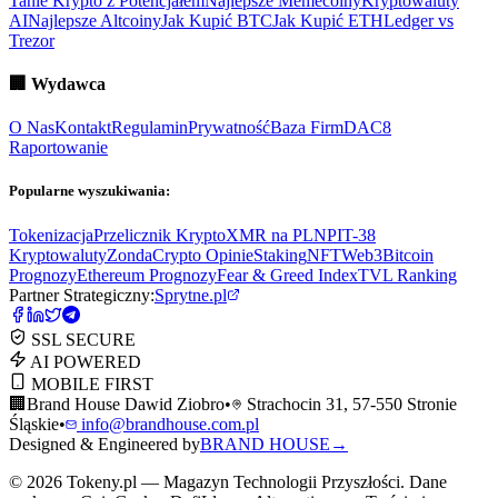
Tanie Krypto z Potencjałem
Najlepsze Memecoiny
Kryptowaluty
AI
Najlepsze Altcoiny
Jak Kupić BTC
Jak Kupić ETH
Ledger vs
Trezor
🏢
Wydawca
O Nas
Kontakt
Regulamin
Prywatność
Baza Firm
DAC8
Raportowanie
Popularne wyszukiwania:
Tokenizacja
Przelicznik Krypto
XMR na PLN
PIT-38
Kryptowaluty
ZondaCrypto Opinie
Staking
NFT
Web3
Bitcoin
Prognozy
Ethereum Prognozy
Fear & Greed Index
TVL Ranking
Partner Strategiczny:
Sprytne.pl
SSL SECURE
AI POWERED
MOBILE FIRST
🏢
Brand House Dawid Ziobro
•
Strachocin 31, 57-550 Stronie
Śląskie
•
info@brandhouse.com.pl
Designed & Engineered by
BRAND HOUSE
→
©
2026
Tokeny.pl — Magazyn Technologii Przyszłości. Dane