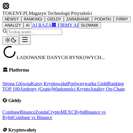
TOKENY.PL
Magazyn Technologii Przyszłości
NEWSY
RANKINGI
GIEŁDY
ZARABIANIE
PODATKI
FIRMY
AI BAZA
🏢 FIRMY AI
ANALIZY
AI
SŁOWNIK
ŁADOWANIE DANYCH RYNKOWYCH...
🏛️
Platforma
Strona Główna
Kursy Kryptowalut
Porównywarka Giełd
Ranking
TOP 100
Airdropy (Gratis)
Wiadomości Krypto
Analizy On-Chain
💱
Giełdy
Coinbase
Binance
ZondaCrypto
MEXC
Bybit
Binance vs
Bybit
Coinbase vs Binance
🪙
Kryptowaluty