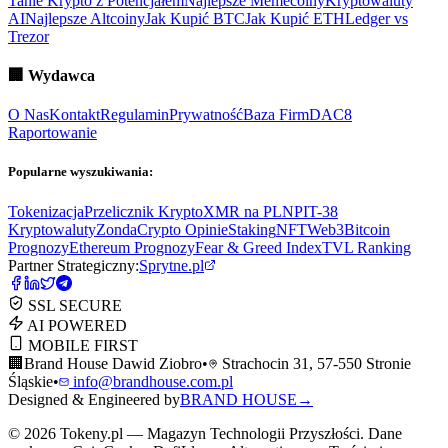
Tanie Krypto z Potencjałem
Najlepsze Memecoiny
Kryptowaluty
AI
Najlepsze Altcoiny
Jak Kupić BTC
Jak Kupić ETH
Ledger vs
Trezor
🏢
Wydawca
O Nas
Kontakt
Regulamin
Prywatność
Baza Firm
DAC8
Raportowanie
Popularne wyszukiwania:
Tokenizacja
Przelicznik Krypto
XMR na PLN
PIT-38
Kryptowaluty
ZondaCrypto Opinie
Staking
NFT
Web3
Bitcoin
Prognozy
Ethereum Prognozy
Fear & Greed Index
TVL Ranking
Partner Strategiczny:
Sprytne.pl
SSL SECURE
AI POWERED
MOBILE FIRST
🏢
Brand House Dawid Ziobro
•
Strachocin 31, 57-550 Stronie
Śląskie
•
info@brandhouse.com.pl
Designed & Engineered by
BRAND HOUSE
→
©
2026
Tokeny.pl — Magazyn Technologii Przyszłości. Dane