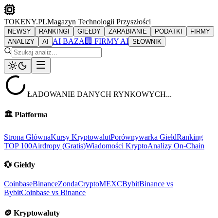
TOKENY.PL
Magazyn Technologii Przyszłości
NEWSY
RANKINGI
GIEŁDY
ZARABIANIE
PODATKI
FIRMY
AI BAZA
🏢 FIRMY AI
ANALIZY
AI
SŁOWNIK
ŁADOWANIE DANYCH RYNKOWYCH...
🏛️
Platforma
Strona Główna
Kursy Kryptowalut
Porównywarka Giełd
Ranking
TOP 100
Airdropy (Gratis)
Wiadomości Krypto
Analizy On-Chain
💱
Giełdy
Coinbase
Binance
ZondaCrypto
MEXC
Bybit
Binance vs
Bybit
Coinbase vs Binance
🪙
Kryptowaluty