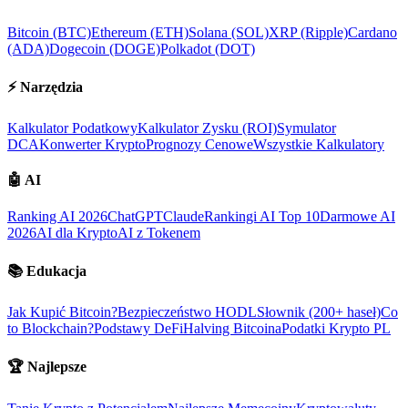
Bitcoin (BTC)
Ethereum (ETH)
Solana (SOL)
XRP (Ripple)
Cardano
(ADA)
Dogecoin (DOGE)
Polkadot (DOT)
⚡
Narzędzia
Kalkulator Podatkowy
Kalkulator Zysku (ROI)
Symulator
DCA
Konwerter Krypto
Prognozy Cenowe
Wszystkie Kalkulatory
🤖
AI
Ranking AI 2026
ChatGPT
Claude
Rankingi AI Top 10
Darmowe AI
2026
AI dla Krypto
AI z Tokenem
📚
Edukacja
Jak Kupić Bitcoin?
Bezpieczeństwo HODL
Słownik (200+ haseł)
Co
to Blockchain?
Podstawy DeFi
Halving Bitcoina
Podatki Krypto PL
🏆
Najlepsze